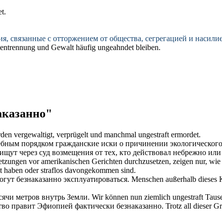
t.
ия, связанные с отторжением от общества, сегрегацией и насили
assentrennung und Gewalt häufig
ungeahndet
bleiben.
аказанно"
rden vergewaltigt, verprügelt und manchmal
ungestraft
ermordet.
бным порядком гражданские иски о причинении экологического 
ищут через суд возмещения от тех, кто действовал небрежно ил
etzungen vor amerikanischen Gerichten durchzusetzen, zeigen nur, wie
lt haben oder
straflos
davongekommen sind.
могут
безнаказанно
эксплуатироваться.
Menschen außerhalb dieses 
сячи метров внутрь Земли.
Wir können nun ziemlich
ungestraft
Tause
ство правит Эфиопией фактически
безнаказанно
.
Trotz all dieser 