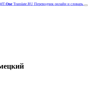
MT.
One
Translate.RU Переводчик онлайн и словарь
емецкий