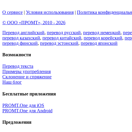
О сервисе
|
Условия использования
|
Политика конфиденциальн
© ООО «ПРОМТ», 2010 - 2026
Перевод английский
,
перевод русский
,
перевод немецкий
,
пер
перевод казахский
,
перевод китайский
,
перевод корейский
,
пер
перевод финский
,
перевод эстонский
,
перевод японский
Возможности
Перевод текста
Примеры употребления
Склонение и спряжение
Наш блог
Бесплатные приложения
PROMT.One для iOS
PROMT.One для Android
Предложения