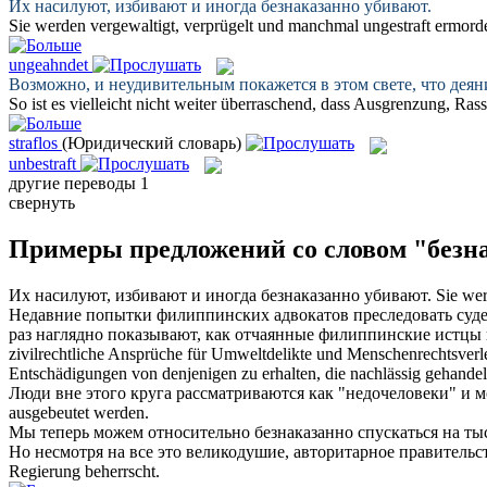
Их насилуют, избивают и иногда
безнаказанно
убивают.
Sie werden vergewaltigt, verprügelt und manchmal
ungestraft
ermorde
ungeahndet
Возможно, и неудивительным покажется в этом свете, что деян
So ist es vielleicht nicht weiter überraschend, dass Ausgrenzung, R
straflos
(Юридический словарь)
unbestraft
другие переводы
1
свернуть
Примеры предложений со словом "безн
Их насилуют, избивают и иногда
безнаказанно
убивают.
Sie we
Недавние попытки филиппинских адвокатов преследовать суде
раз наглядно показывают, как отчаянные филиппинские истцы 
zivilrechtliche Ansprüche für Umweltdelikte und Menschenrechtsverl
Entschädigungen von denjenigen zu erhalten, die nachlässig gehande
Люди вне этого круга рассматриваются как "недочеловеки" и 
ausgebeutet werden.
Мы теперь можем относительно
безнаказанно
спускаться на ты
Но несмотря на все это великодушие, авторитарное правитель
Regierung beherrscht.