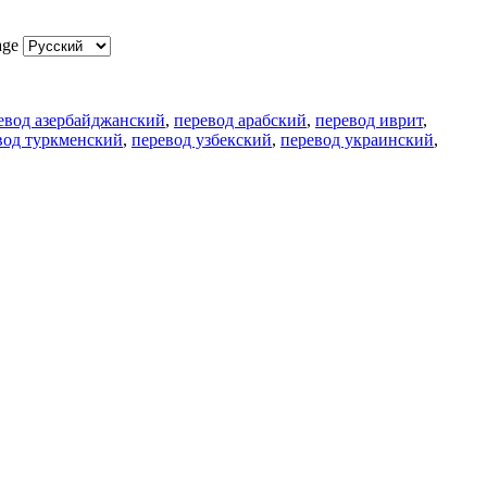
age
евод азербайджанский
,
перевод арабский
,
перевод иврит
,
вод туркменский
,
перевод узбекский
,
перевод украинский
,