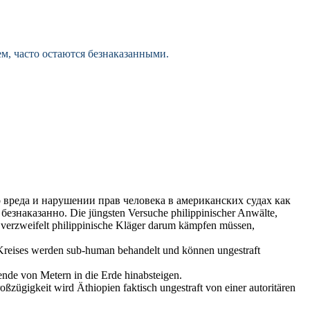
ем, часто остаются
безнаказанными
.
вреда и нарушении прав человека в американских судах как
и
безнаказанно
.
Die jüngsten Versuche philippinischer Anwälte,
 verzweifelt philippinische Kläger darum kämpfen müssen,
Kreises werden sub-human behandelt und können
ungestraft
nde von Metern in die Erde hinabsteigen.
Großzügigkeit wird Äthiopien faktisch
ungestraft
von einer autoritären