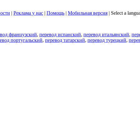
ости
|
Реклама у нас
|
Помощь
|
Мобильная версия
|
Select a langu
евод французский
,
перевод испанский
,
перевод итальянский
,
пер
евод португальский
,
перевод татарский
,
перевод турецкий
,
пере