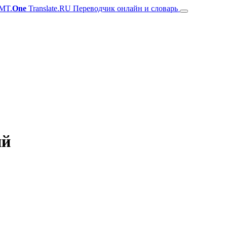
MT.
One
Translate.RU Переводчик онлайн и словарь
ий