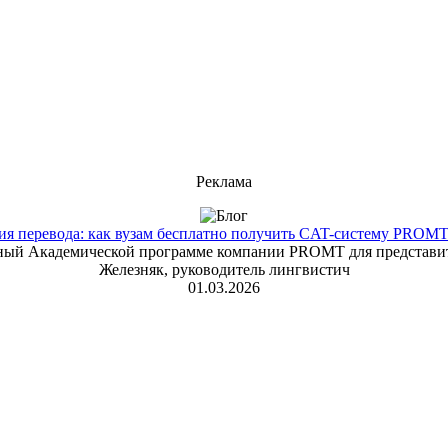
Реклама
 перевода: как вузам бесплатно получить CAT-систему PROMT T
енный Академической программе компании PROMT для представит
Железняк, руководитель лингвистич
01.03.2026