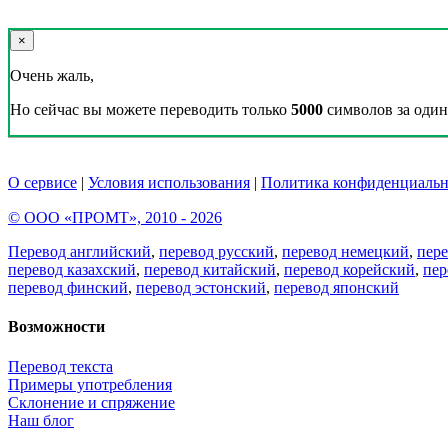
×
Очень жаль,
Но сейчас вы можете переводить только
5000
символов за один 
О сервисе
|
Условия использования
|
Политика конфиденциальн
© ООО «ПРОМТ», 2010 - 2026
Перевод английский
,
перевод русский
,
перевод немецкий
,
пер
перевод казахский
,
перевод китайский
,
перевод корейский
,
пер
перевод финский
,
перевод эстонский
,
перевод японский
Возможности
Перевод текста
Примеры употребления
Склонение и спряжение
Наш блог