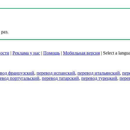
раз.
ости
|
Реклама у нас
|
Помощь
|
Мобильная версия
|
Select a langu
евод французский
,
перевод испанский
,
перевод итальянский
,
пер
евод португальский
,
перевод татарский
,
перевод турецкий
,
пере