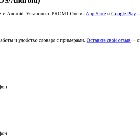
S/Android)
S и Android. Установите PROMT.One из
App Store
и
Google Play
—
работы и удобство словаря с примерами.
Оставьте свой отзыв
— о
фон
фон