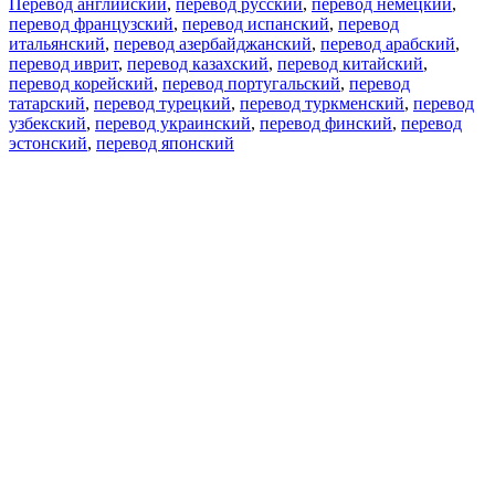
Перевод английский
,
перевод русский
,
перевод немецкий
,
перевод французский
,
перевод испанский
,
перевод
итальянский
,
перевод азербайджанский
,
перевод арабский
,
перевод иврит
,
перевод казахский
,
перевод китайский
,
перевод корейский
,
перевод португальский
,
перевод
татарский
,
перевод турецкий
,
перевод туркменский
,
перевод
узбекский
,
перевод украинский
,
перевод финский
,
перевод
эстонский
,
перевод японский
Возможности
Перевод текста
Примеры употребления
Склонение и спряжение
Наш блог
Бесплатные приложения
PROMT.One для iOS
PROMT.One для Android
Предложения
Для разработчиков