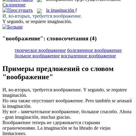
Склонение
la
imaginación
f
И, во-вторых, требуется
воображение
.
Y segundo, se requiere
imaginación
.
"воображение": словосочетания
(4)
творческое воображение
болезненное воображение
больное воображение
воспаленное воображение
Примеры предложений со словом
"воображение"
И, во-вторых, требуется
воображение
.
Y segundo, se requiere
imaginación
.
Но она также опустошит
воображение
.
Pero también se arrasará
la
imaginación
.
Ну вот - замечательное
воображение
, большое спасибо.
Ahora
- gran
imaginación
, muchas gracias.
Воображение
теперь не сдерживается старыми
ограничениями.
La
imaginación
se ha librado de viejas
limitaciones.