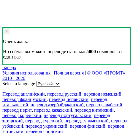
×
Очень жаль,
Но сейчас вы можете переводить только
5000
символов за
один раз.
наверх
Условия использования
|
Полная версия
|
© ООО «ПРОМТ»,
2010 - 2026
Select a language
Перевод английский
,
перевод русский
,
перевод немецкий
,
перевод французский
,
перевод испанский
,
перевод
итальянский
,
перевод азербайджанский
,
перевод арабский
,
перевод иврит
,
перевод казахский
,
перевод китайский
,
перевод корейский
,
перевод португальский
,
перевод
татарский
,
перевод турецкий
,
перевод туркменский
,
перевод
узбекский
,
перевод украинский
,
перевод финский
,
перевод
эстонский
,
перевод японский