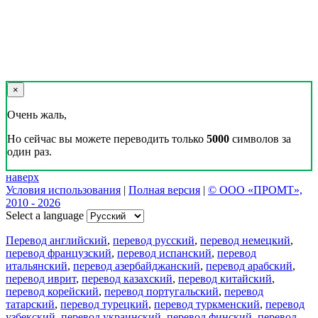
×
Очень жаль,
Но сейчас вы можете переводить только
5000
символов за
один раз.
наверх
Условия использования
|
Полная версия
|
© ООО «ПРОМТ»,
2010 - 2026
Select a language
Перевод английский
,
перевод русский
,
перевод немецкий
,
перевод французский
,
перевод испанский
,
перевод
итальянский
,
перевод азербайджанский
,
перевод арабский
,
перевод иврит
,
перевод казахский
,
перевод китайский
,
перевод корейский
,
перевод португальский
,
перевод
татарский
,
перевод турецкий
,
перевод туркменский
,
перевод
узбекский
,
перевод украинский
,
перевод финский
,
перевод