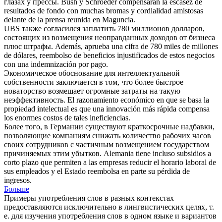
глазах у прессы.
Bush y Schroeder
compensarán
la escasez de
resultados de fondo con muchas bromas y cordialidad amistosas
delante de la prensa reunida en Maguncia.
UBS также согласился заплатить 780 миллионов долларов,
состоящих из
возмещения
неоправданных доходов от бизнеса
плюс штрафы.
Además, aprueba una cifra de 780 miles de millones
de dólares,
reembolso
de beneficios injustificados de estos negocios
con una indemnización por pago.
Экономическое обоснование для интеллектуальной
собственности заключается в том, что более быстрое
новаторство
возмещает
огромные затраты на такую
неэффективность.
El razonamiento económico en que se basa la
propiedad intelectual es que una innovación más rápida
compensa
los enormes costos de tales ineficiencias.
Более того, в Германии существуют краткосрочные надбавки,
позволяющие компаниям снижать количество рабочих часов
своих сотрудников с частичным
возмещением
государством
причиняемых этим убытков.
Alemania tiene incluso subsidios a
corto plazo que permiten a las empresas reducir el horario laboral de
sus empleados y el Estado
reembolsa
en parte su pérdida de
ingresos.
Больше
Примеры употребления слов в разных контекстах
предоставляются исключительно в лингвистических целях, т.
е. для изучения употребления слов в одном языке и вариантов