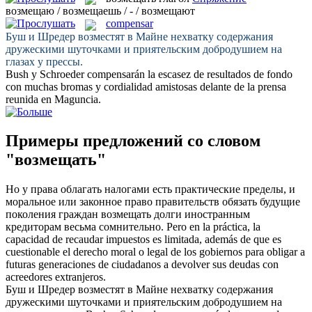
возмещаю / возмещаешь / - / возмещают
compensar
Буш и Шредер
возместят
в Майне нехватку содержания
дружескими шуточками и приятельским добродушием на
глазах у прессы.
Bush y Schroeder
compensarán
la escasez de resultados de fondo
con muchas bromas y cordialidad amistosas delante de la prensa
reunida en Maguncia.
Примеры предложений со словом
"возмещать"
Но у права облагать налогами есть практические пределы, и
моральное или законное право правительств обязать будущие
поколения граждан
возмещать
долги иностранным
кредиторам весьма сомнительно.
Pero en la práctica, la
capacidad de recaudar impuestos es limitada, además de que es
cuestionable el derecho moral o legal de los gobiernos para obligar a
futuras generaciones de ciudadanos a
devolver
sus deudas con
acreedores extranjeros.
Буш и Шредер
возместят
в Майне нехватку содержания
дружескими шуточками и приятельским добродушием на