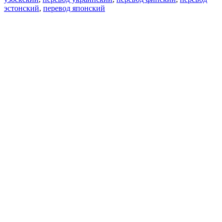
эстонский
,
перевод японский
Возможности
Перевод текста
Примеры употребления
Склонение и спряжение
Наш блог
Бесплатные приложения
PROMT.One для iOS
PROMT.One для Android
Предложения
Для разработчиков
Копировать текст
Копировать перевод
Сообщить о проблеме