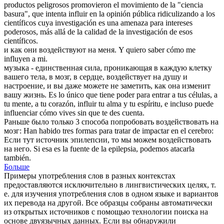
productos peligrosos promovieron el movimiento de la "ciencia
basura", que intenta
influir
en la opinión pública ridiculizando a los
científicos cuya investigación es una amenaza para intereses
poderosos, más allá de la calidad de la investigación de esos
científicos.
и как они
воздействуют
на меня.
Y quiero saber cómo me
influyen
a mi.
музыка - единственная сила, проникающая в каждую клетку
вашего тела, в мозг, в сердце,
воздействует
на душу и
настроение, и вы даже можете не заметить, как она изменит
вашу жизнь.
Es lo único que tiene poder para entrar a tus células, a
tu mente, a tu corazón,
influir
tu alma y tu espíritu, e incluso puede
influenciar cómo vives sin que te des cuenta.
Раньше было только 3 способа попробовать
воздействовать
на
мозг:
Han habido tres formas para tratar de impactar en el cerebro:
Если тут источник эпилепсии, то мы можем
воздействовать
на него.
Si esa es la fuente de la epilepsia, podemos atacarla
también.
Больше
Примеры употребления слов в разных контекстах
предоставляются исключительно в лингвистических целях, т.
е. для изучения употребления слов в одном языке и вариантов
их перевода на другой. Все образцы собраны автоматически
из открытых источников с помощью технологии поиска на
основе двуязычных данных. Если вы обнаружили