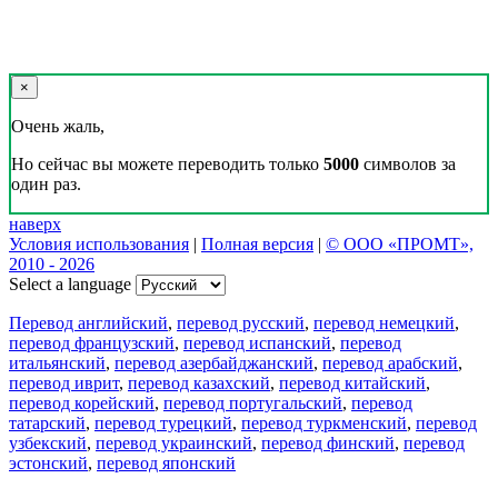
×
Очень жаль,
Но сейчас вы можете переводить только
5000
символов за
один раз.
наверх
Условия использования
|
Полная версия
|
© ООО «ПРОМТ»,
2010 - 2026
Select a language
Перевод английский
,
перевод русский
,
перевод немецкий
,
перевод французский
,
перевод испанский
,
перевод
итальянский
,
перевод азербайджанский
,
перевод арабский
,
перевод иврит
,
перевод казахский
,
перевод китайский
,
перевод корейский
,
перевод португальский
,
перевод
татарский
,
перевод турецкий
,
перевод туркменский
,
перевод
узбекский
,
перевод украинский
,
перевод финский
,
перевод
эстонский
,
перевод японский