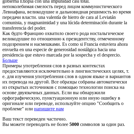
gobierna Etiopía con una impunidad casi total.
непоколебимая смелость перед лицом коммунистического
Левиафана,
великодушие
и дальновидная решимость во время
передачи власти.
una valentía de hierro de cara al Leviatán
comunista, y
magnanimidad
y una lúcida determinación durante la
transferencia del poder.
Как будто Францию охватило своего рода ностальгическое
великодушие
по отношению к президентству, отмеченному
подозрением и насмешками.
Es como si Francia estuviera ahora
envuelta en una especie de
generosidad
nostálgica hacia una
presidencia que estuvo marcada por la sospecha y el desprecio.
Больше
Примеры употребления слов в разных контекстах
предоставляются исключительно в лингвистических целях, т.
е. для изучения употребления слов в одном языке и вариантов
их перевода на другой. Все образцы собраны автоматически
из открытых источников с помощью технологии поиска на
основе двуязычных данных. Если вы обнаружили
орфографическую, пунктуационную или иную ошибку в
оригинале или переводе, используйте опцию "Сообщить о
проблеме" или
напишите нам
Ваш текст переведен частично.
Вы можете переводить не более
5000
символов за один раз.