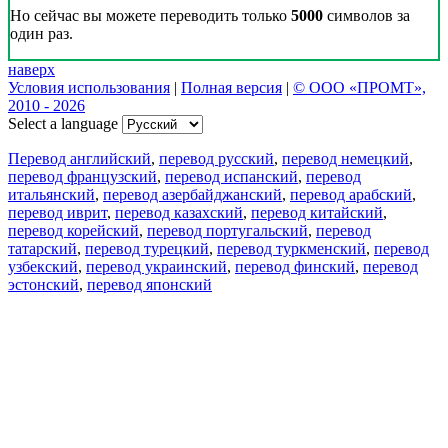
Но сейчас вы можете переводить только
5000
символов за
один раз.
наверх
Условия использования
|
Полная версия
|
© ООО «ПРОМТ»,
2010 - 2026
Select a language
Перевод английский
,
перевод русский
,
перевод немецкий
,
перевод французский
,
перевод испанский
,
перевод
итальянский
,
перевод азербайджанский
,
перевод арабский
,
перевод иврит
,
перевод казахский
,
перевод китайский
,
перевод корейский
,
перевод португальский
,
перевод
татарский
,
перевод турецкий
,
перевод туркменский
,
перевод
узбекский
,
перевод украинский
,
перевод финский
,
перевод
эстонский
,
перевод японский
Возможности
Перевод текста
Примеры употребления
Склонение и спряжение
Наш блог