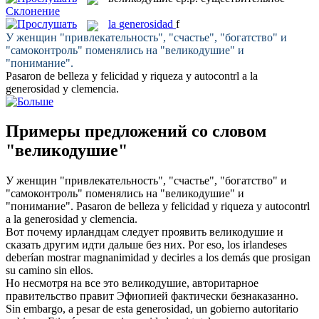
Склонение
la
generosidad
f
У женщин "привлекательность", "счастье", "богатство" и
"самоконтроль" поменялись на "
великодушие
" и
"понимание".
Pasaron de belleza y felicidad y riqueza y autocontrl a la
generosidad
y clemencia.
Примеры предложений со словом
"великодушие"
У женщин "привлекательность", "счастье", "богатство" и
"самоконтроль" поменялись на "
великодушие
" и
"понимание".
Pasaron de belleza y felicidad y riqueza y autocontrl
a la
generosidad
y clemencia.
Вот почему ирландцам следует проявить
великодушие
и
сказать другим идти дальше без них.
Por eso, los irlandeses
deberían mostrar
magnanimidad
y decirles a los demás que prosigan
su camino sin ellos.
Но несмотря на все это
великодушие
, авторитарное
правительство правит Эфиопией фактически безнаказанно.
Sin embargo, a pesar de esta
generosidad
, un gobierno autoritario