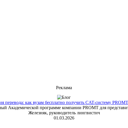
Реклама
 перевода: как вузам бесплатно получить CAT-систему PROMT T
енный Академической программе компании PROMT для представит
Железняк, руководитель лингвистич
01.03.2026