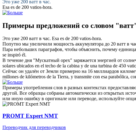
Это уже 200
ватт
в час.
Esa es de 200
vatios
-hora.
Примеры предложений со словом "ватт
Это уже 200
ватт
в час.
Esa es de 200
vatios
-hora.
Попутно мы увеличили мощность аккумулятора до 20
ватт
в ча
Пара небольших параграфов, чтобы объяснить, почему единица
se inspiró él.
В течение дня "Мускатный орех" заряжается энергией от солн
solares ubicados en el techo de la cabina y de una turbina de 450
vati
Сейчас он удалён от Земли примерно на 16 миллиардов киломе
millones de kilómetros de la Tierra, y transmite con esa parabólica, c
Примеры употребления слов в разных контекстах предоставляют
другой. Все образцы собраны автоматически из открытых ист
или иную ошибку в оригинале или переводе, используйте опц
PROMT Expert NMT
Переводчик для переводчиков