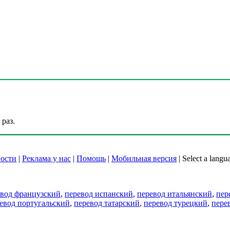
раз.
ости
|
Реклама у нас
|
Помощь
|
Мобильная версия
|
Select a langu
евод французский
,
перевод испанский
,
перевод итальянский
,
пер
евод португальский
,
перевод татарский
,
перевод турецкий
,
пере