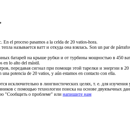
"
с.
En el proceso pasamos a la celda de 20
vatios
-hora.
 тепла называется
ватт
и откуда она взялась.
Son un par de párrafo
ечных батарей на крыше рубки и от турбины мощностью в 450
ва
os
en lo alto del mástil.
тров, передавая сигнал при помощи этой тарелки и энергии в 20
on una potencia de 20
vatios
, y aún estamos en contacto con ella.
ся исключительно в лингвистических целях, т. е. для изучения 
очников с помощью технологии поиска на основе двуязычных д
ию "Сообщить о проблеме" или
напишите нам