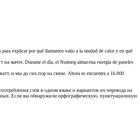
s para explicar por qué llamamos
vatio
a la unidad de calor y en qué
тт
на мачте.
Durante el día, el Nutmeg almacena energía de paneles
ватт
, и мы до сих пор на связи.
Ahora se encuentra a 16.000
употребления слов в одном языке и вариантов их перевода на
анных. Если вы обнаружили орфографическую, пунктуационную