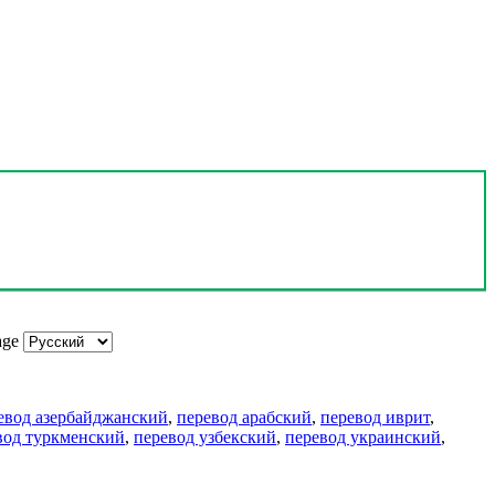
age
евод азербайджанский
,
перевод арабский
,
перевод иврит
,
вод туркменский
,
перевод узбекский
,
перевод украинский
,