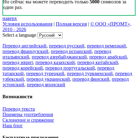
Но сейчас вы можете переводить только
5000
символов за
один раз.
наверх
Условия использования
|
Полная версия
|
© ООО «ПРОМТ»,
2010 - 2026
Select a language
Перевод английский
,
перевод русский
,
перевод немецкий
,
перевод французский
,
перевод испанский
,
перевод
итальянский
,
перевод азербайджанский
,
перевод арабский
,
перевод иврит
,
перевод казахский
,
перевод китайский
,
перевод корейский
,
перевод португальский
,
перевод
татарский
,
перевод турецкий
,
перевод туркменский
,
перевод
узбекский
,
перевод украинский
,
перевод финский
,
перевод
эстонский
,
перевод японский
Возможности
Перевод текста
Примеры употребления
Склонение и спряжение
Наш блог
Бесплатные приложения