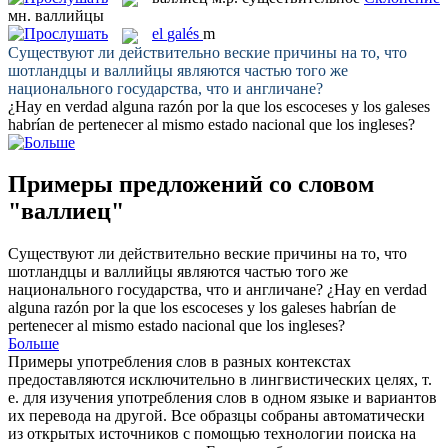
мн.
валлийцы
el
galés
m
Существуют ли действительно веские причины на то, что
шотландцы и
валлийцы
являются частью того же
национального государства, что и англичане?
¿Hay en verdad alguna razón por la que los escoceses y los
galeses
habrían de pertenecer al mismo estado nacional que los ingleses?
Примеры предложений со словом
"валлиец"
Существуют ли действительно веские причины на то, что
шотландцы и
валлийцы
являются частью того же
национального государства, что и англичане?
¿Hay en verdad
alguna razón por la que los escoceses y los
galeses
habrían de
pertenecer al mismo estado nacional que los ingleses?
Больше
Примеры употребления слов в разных контекстах
предоставляются исключительно в лингвистических целях, т.
е. для изучения употребления слов в одном языке и вариантов
их перевода на другой. Все образцы собраны автоматически
из открытых источников с помощью технологии поиска на