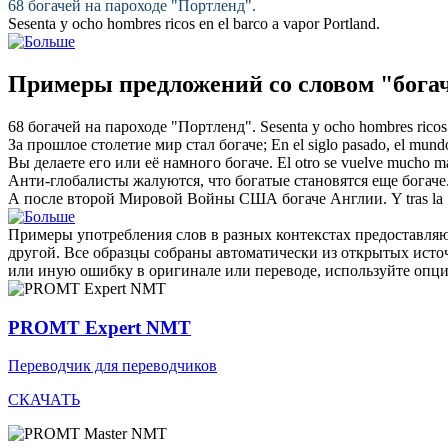
68
богачей
на пароходе "Портленд".
Sesenta y ocho hombres
ricos
en el barco a vapor Portland.
Примеры предложений со словом "бога
68
богачей
на пароходе "Портленд".
Sesenta y ocho hombres
ricos
За прошлое столетие мир стал
богаче
;
En el siglo pasado, el mun
Вы делаете его или её намного
богаче
.
El otro se vuelve mucho 
Анти-глобалисты жалуются, что богатые становятся еще
богаче
А после второй Мировой Войны США
богаче
Англии.
Y tras l
Примеры употребления слов в разных контекстах предоставляют
другой. Все образцы собраны автоматически из открытых ист
или иную ошибку в оригинале или переводе, используйте опц
PROMT Expert NMT
Переводчик для переводчиков
СКАЧАТЬ