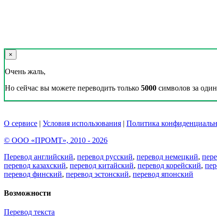
×
Очень жаль,
Но сейчас вы можете переводить только
5000
символов за один 
О сервисе
|
Условия использования
|
Политика конфиденциальн
© ООО «ПРОМТ», 2010 - 2026
Перевод английский
,
перевод русский
,
перевод немецкий
,
пер
перевод казахский
,
перевод китайский
,
перевод корейский
,
пер
перевод финский
,
перевод эстонский
,
перевод японский
Возможности
Перевод текста