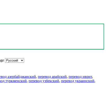
age
евод азербайджанский
,
перевод арабский
,
перевод иврит
,
вод туркменский
,
перевод узбекский
,
перевод украинский
,