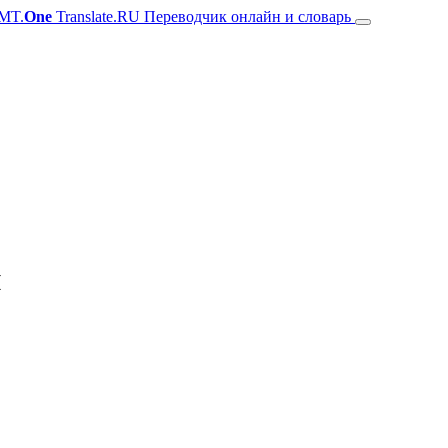
MT.
One
Translate.RU Переводчик онлайн и словарь
й