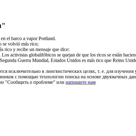
ч"
en el barco a vapor Portland.
do se volvió más
rico
;
más
rico
y recibe un mensaje que dice:
.
Los activistas globalifóbicos se quejan de que los
ricos
se están hacien
a Segunda Guerra Mundial, Estados Unidos es más
rico
que Reino Unid
ся исключительно в лингвистических целях, т. е. для изучения 
очников с помощью технологии поиска на основе двуязычных д
ию "Сообщить о проблеме" или
напишите нам