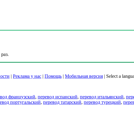
раз.
ости
|
Реклама у нас
|
Помощь
|
Мобильная версия
|
Select a langu
евод французский
,
перевод испанский
,
перевод итальянский
,
пер
евод португальский
,
перевод татарский
,
перевод турецкий
,
пере