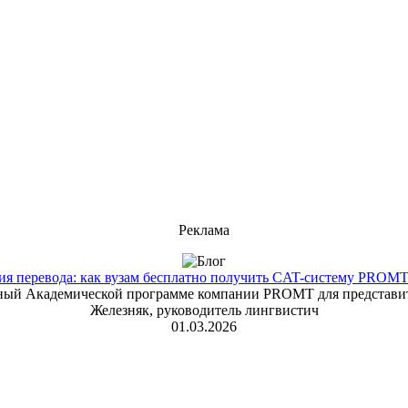
Реклама
 перевода: как вузам бесплатно получить CAT-систему PROMT T
енный Академической программе компании PROMT для представит
Железняк, руководитель лингвистич
01.03.2026