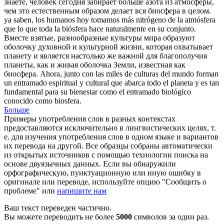
знаете, человек сегодня забирает больше азота из атмосферы,
чем это естественным образом делает вся
биосфера
в целом.
ya saben, los humanos hoy tomamos más nitrógeno de la atmósfera
que lo que toda la
biósfera
hace naturalmente en su conjunto.
Вместе взятые, разнообразные культуры мира образуют
оболочку духовной и культурной жизни, которая охватывает
планету и является настолько же важной для благополучия
планеты, как и живая оболочка Земли, известная как
биосфера
.
Ahora, junto con las miles de culturas del mundo forman
un entramado espiritual y cultural que abarca todo el planeta y es tan
fundamental para su bienestar como el entramado biológico
conocido como
biosfera
.
Больше
Примеры употребления слов в разных контекстах
предоставляются исключительно в лингвистических целях, т.
е. для изучения употребления слов в одном языке и вариантов
их перевода на другой. Все образцы собраны автоматически
из открытых источников с помощью технологии поиска на
основе двуязычных данных. Если вы обнаружили
орфографическую, пунктуационную или иную ошибку в
оригинале или переводе, используйте опцию "Сообщить о
проблеме" или
напишите нам
Ваш текст переведен частично.
Вы можете переводить не более
5000
символов за один раз.