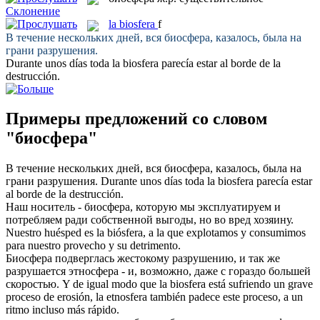
Склонение
la
biosfera
f
В течение нескольких дней, вся
биосфера
, казалось, была на
грани разрушения.
Durante unos días toda la
biosfera
parecía estar al borde de la
destrucción.
Примеры предложений со словом
"биосфера"
В течение нескольких дней, вся
биосфера
, казалось, была на
грани разрушения.
Durante unos días toda la
biosfera
parecía estar
al borde de la destrucción.
Наш носитель -
биосфера
, которую мы эксплуатируем и
потребляем ради собственной выгоды, но во вред хозяину.
Nuestro huésped es la
biósfera
, a la que explotamos y consumimos
para nuestro provecho y su detrimento.
Биосфера
подверглась жестокому разрушению, и так же
разрушается этносфера - и, возможно, даже с гораздо большей
скоростью.
Y de igual modo que la
biosfera
está sufriendo un grave
proceso de erosión, la etnosfera también padece este proceso, a un
ritmo incluso más rápido.