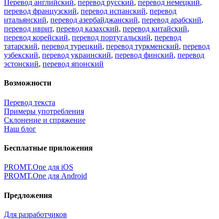
Перевод английский
,
перевод русский
,
перевод немецкий
,
перевод французский
,
перевод испанский
,
перевод
итальянский
,
перевод азербайджанский
,
перевод арабский
,
перевод иврит
,
перевод казахский
,
перевод китайский
,
перевод корейский
,
перевод португальский
,
перевод
татарский
,
перевод турецкий
,
перевод туркменский
,
перевод
узбекский
,
перевод украинский
,
перевод финский
,
перевод
эстонский
,
перевод японский
Возможности
Перевод текста
Примеры употребления
Склонение и спряжение
Наш блог
Бесплатные приложения
PROMT.One для iOS
PROMT.One для Android
Предложения
Для разработчиков