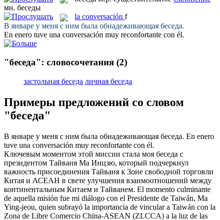
мн.
беседы
la
conversación
f
В январе у меня с ним была обнадеживающая
беседа
.
En enero tuve una
conversación
muy reconfortante con él.
"беседа": словосочетания
(2)
застольная беседа
личная беседа
Примеры предложений со словом
"беседа"
В январе у меня с ним была обнадеживающая
беседа
.
En enero
tuve una
conversación
muy reconfortante con él.
Ключевым моментом этой миссии стала моя
беседа
с
президентом Тайваня Ма Инцзю, который подчеркнул
важность присоединения Тайваня к Зоне свободной торговли
Китая и АСЕАН в свете улучшения взаимоотношений между
континентальным Китаем и Тайванем.
El momento culminante
de aquella misión fue mi
diálogo
con el Presidente de Taiwán, Ma
Ying-jeou, quien subrayó la importancia de vincular a Taiwán con la
Zona de Libre Comercio China-ASEAN (ZLCCA) a la luz de las