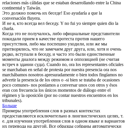
relaciones más cálidas que se estaban desarrollando entre la China
continental y Taiwán.
Это должно помочь их
беседе
!
Eso ayudaría a que la
conversación
fluyera.
И не я, кто всегда вел
беседу
.
Y no fui yo siempre quien dio la
charla
.
Когда это не получалось, либо официальные представители
покидали прием в качестве протеста против нашего
присутствия, либо мы поспешно уходили, или же мы
притворялись, что не замечаем друг друга, или, хотя и очень
редко, вступали в
беседу
, и часто это были единственные
моменты диалога между режимом и оппозицией (не считая
встреч в здании суда).
Cuando no, ora los representantes oficiales
se marchaban en señal de protesta por nuestra presencia ora nos
marchábamos nosotros apresuradamente o bien todos fingíamos no
advertir la presencia de los otros o -si bien se trataba de ocasiones
poco comunes- nos poníamos a conversar unos con otros y ésos
eran con frecuencia los únicos momentos de
diálogo
entre el
régimen y la oposición (por no contar nuestros encuentros en los
tribunales).
Больше
Примеры употребления слов в разных контекстах
предоставляются исключительно в лингвистических целях, т.
е. для изучения употребления слов в одном языке и вариантов
их перевода на другой. Все образцы собраны автоматически