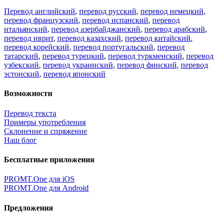
Перевод английский
,
перевод русский
,
перевод немецкий
,
перевод французский
,
перевод испанский
,
перевод
итальянский
,
перевод азербайджанский
,
перевод арабский
,
перевод иврит
,
перевод казахский
,
перевод китайский
,
перевод корейский
,
перевод португальский
,
перевод
татарский
,
перевод турецкий
,
перевод туркменский
,
перевод
узбекский
,
перевод украинский
,
перевод финский
,
перевод
эстонский
,
перевод японский
Возможности
Перевод текста
Примеры употребления
Склонение и спряжение
Наш блог
Бесплатные приложения
PROMT.One для iOS
PROMT.One для Android
Предложения