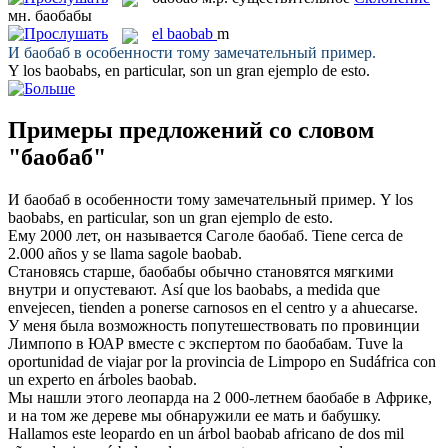
мн.
баобабы
el
baobab
m
И
баобаб
в особенности тому замечательный пример.
Y los
baobabs
, en particular, son un gran ejemplo de esto.
Примеры предложений со словом
"баобаб"
И
баобаб
в особенности тому замечательный пример.
Y los
baobabs
, en particular, son un gran ejemplo de esto.
Ему 2000 лет, он называется Саголе
баобаб
.
Tiene cerca de
2.000 años y se llama sagole
baobab
.
Становясь старше,
баобабы
обычно становятся мягкими
внутри и опустевают.
Así que los
baobabs
, a medida que
envejecen, tienden a ponerse carnosos en el centro y a ahuecarse.
У меня была возможность попутешествовать по провинции
Лимпопо в ЮАР вместе с экспертом по
баобабам
.
Tuve la
oportunidad de viajar por la provincia de Limpopo en Sudáfrica con
un experto en árboles
baobab
.
Мы нашли этого леопарда на 2 000-летнем
баобабе
в Африке,
и на том же дереве мы обнаружили ее мать и бабушку.
Hallamos este leopardo en un árbol
baobab
africano de dos mil