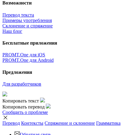
×
Очень жаль,
Но сейчас вы можете переводить только
5000
символов за
один раз.
наверх
Условия использования
|
Полная версия
|
© ООО «ПРОМТ»,
2010 - 2026
Select a language
Перевод английский
,
перевод русский
,
перевод немецкий
,