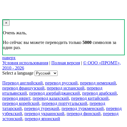
Реклама на сайте
Скачать переводчик
Переводчик, Словарь и Разговорник,
20+ языков, избранные переводы.
Наш Блог
Цифровая эволюция перевода: как вузам бесплатно получить
CAT-систему PROMT Translation Factory
18 февраля 2026 года прошел очередной вебинар,
посвященный Академической программе компании PROMT
для представителей высших учебных заведений. Вебинар
провела Наталья Железняк, руководитель лингвистич
01.03.2026
Поделиться переводом
×
идет загрузка...
Прямая ссылка на перевод: