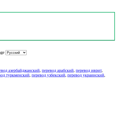
age
евод азербайджанский
,
перевод арабский
,
перевод иврит
,
вод туркменский
,
перевод узбекский
,
перевод украинский
,