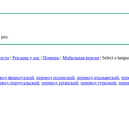
раз.
ости
|
Реклама у нас
|
Помощь
|
Мобильная версия
|
Select a langu
евод французский
,
перевод испанский
,
перевод итальянский
,
пер
евод португальский
,
перевод татарский
,
перевод турецкий
,
пере