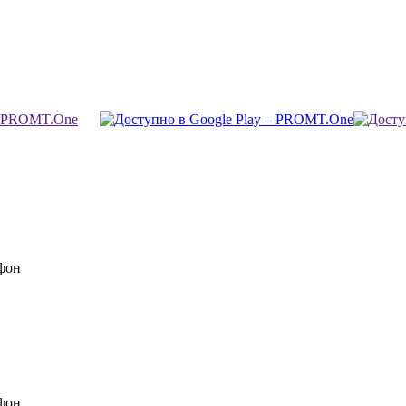
фон
фон