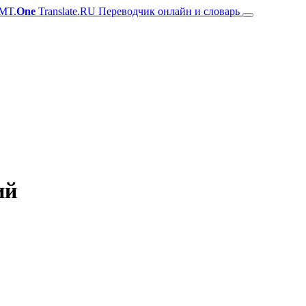
MT.
One
Translate.RU Переводчик онлайн и словарь
ий