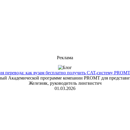
Реклама
 перевода: как вузам бесплатно получить CAT-систему PROMT T
енный Академической программе компании PROMT для представит
Железняк, руководитель лингвистич
01.03.2026