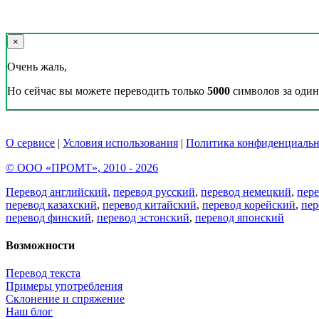
×
Очень жаль,
Но сейчас вы можете переводить только
5000
символов за один 
О сервисе
|
Условия использования
|
Политика конфиденциальн
© ООО «ПРОМТ», 2010 - 2026
Перевод английский
,
перевод русский
,
перевод немецкий
,
пер
перевод казахский
,
перевод китайский
,
перевод корейский
,
пер
перевод финский
,
перевод эстонский
,
перевод японский
Возможности
Перевод текста
Примеры употребления
Склонение и спряжение
Наш блог