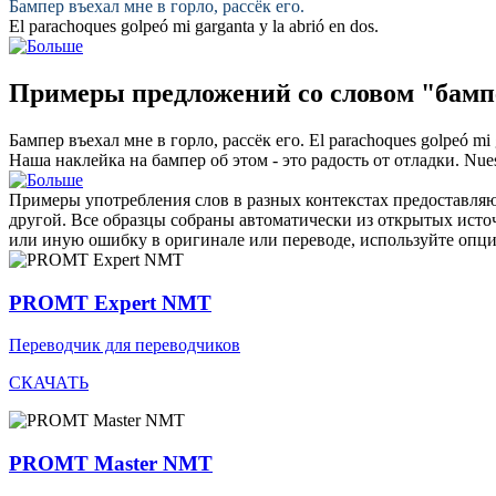
Бампер
въехал мне в горло, рассёк его.
El
parachoques
golpeó mi garganta y la abrió en dos.
Примеры предложений со словом "бамп
Бампер
въехал мне в горло, рассёк его.
El
parachoques
golpeó mi g
Наша наклейка на
бампер
об этом - это радость от отладки.
Nues
Примеры употребления слов в разных контекстах предоставляют
другой. Все образцы собраны автоматически из открытых ист
или иную ошибку в оригинале или переводе, используйте опц
PROMT Expert NMT
Переводчик для переводчиков
СКАЧАТЬ
PROMT Master NMT