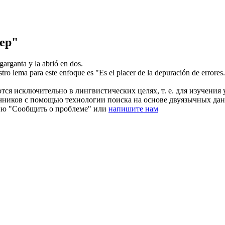
ер"
arganta y la abrió en dos.
tro lema para este enfoque es "Es el placer de la depuración de errores
ся исключительно в лингвистических целях, т. е. для изучения 
очников с помощью технологии поиска на основе двуязычных д
ию "Сообщить о проблеме" или
напишите нам