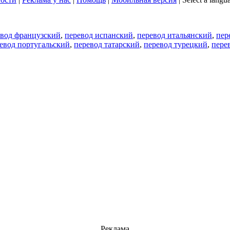
евод французский
,
перевод испанский
,
перевод итальянский
,
пер
евод португальский
,
перевод татарский
,
перевод турецкий
,
пере
Реклама