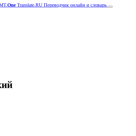
MT.
One
Translate.RU Переводчик онлайн и словарь
кий