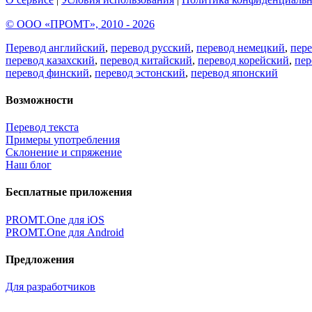
© ООО «ПРОМТ», 2010 - 2026
Перевод английский
,
перевод русский
,
перевод немецкий
,
пер
перевод казахский
,
перевод китайский
,
перевод корейский
,
пер
перевод финский
,
перевод эстонский
,
перевод японский
Возможности
Перевод текста
Примеры употребления
Склонение и спряжение
Наш блог
Бесплатные приложения
PROMT.One для iOS
PROMT.One для Android
Предложения
Для разработчиков