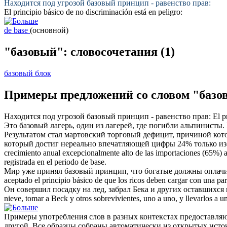
Находится под угрозой
базовый
принцип - равенство прав:
El principio
básico
de no discriminación está en peligro:
de base
(основной)
"базовый": словосочетания
(1)
базовый блок
Примеры предложений со словом "базо
Находится под угрозой
базовый
принцип - равенство прав:
El p
Это
базовый
лагерь, один из лагерей, где погибли альпинисты.
Результатом стал мартовский торговый дефицит, причиной кот
который достиг нереально впечатляющей цифры 24% только из
crecimiento anual excepcionalmente alto de las importaciones (65%) 
registrada en el periodo
de base
.
Мир уже принял
базовый
принцип, что богатые должны оплачи
aceptado el principio
básico
de que los ricos deben cargar con una par
Он совершил посадку на лед, забрал Бека и других оставшихся
nieve, tomar a Beck y otros sobrevivientes, uno a uno, y llevarlos a
Примеры употребления слов в разных контекстах предоставляют
другой. Все образцы собраны автоматически из открытых ист