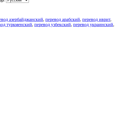
евод азербайджанский
,
перевод арабский
,
перевод иврит
,
вод туркменский
,
перевод узбекский
,
перевод украинский
,