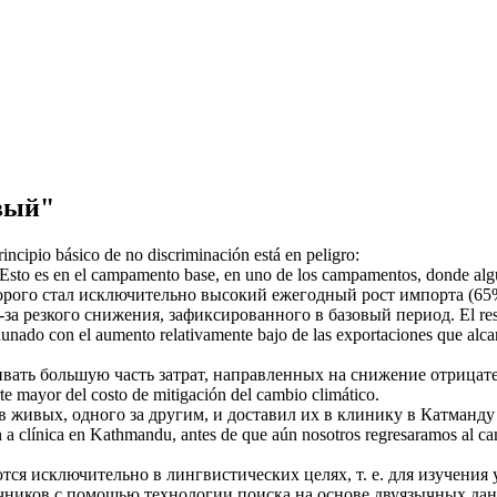
вый"
rincipio
básico
de no discriminación está en peligro:
Esto es en el campamento
base
, en uno de los campamentos, donde algu
орого стал исключительно высокий ежегодный рост импорта (65%
-за резкого снижения, зафиксированного в
базовый
период.
El re
aunado con el aumento relativamente bajo de las exportaciones que al
вать большую часть затрат, направленных на снижение отрицате
te mayor del costo de mitigación del cambio climático.
 в живых, одного за другим, и доставил их в клинику в Катманд
 un a clínica en Kathmandu, antes de que aún nosotros regresaramos al
ся исключительно в лингвистических целях, т. е. для изучения 
очников с помощью технологии поиска на основе двуязычных д