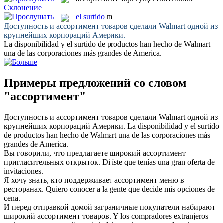
Склонение
el
surtido
m
Доступность и
ассортимент
товаров сделали Walmart одной из
крупнейших корпораций Америки.
La disponibilidad y el
surtido
de productos han hecho de Walmart
una de las corporaciones más grandes de America.
Примеры предложений со словом
"ассортимент"
Доступность и
ассортимент
товаров сделали Walmart одной из
крупнейших корпораций Америки.
La disponibilidad y el
surtido
de productos han hecho de Walmart una de las corporaciones más
grandes de America.
Вы говорили, что предлагаете широкий
ассортимент
пригласительных открыток.
Dijíste que tenías una gran oferta de
invitaciones.
Я хочу знать, кто поддерживает
ассортимент
меню в
ресторанах.
Quiero conocer a la gente que decide mis opciones de
cena.
И перед отправкой домой заграничные покупатели набирают
широкий
ассортимент
товаров.
Y los compradores extranjeros