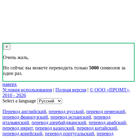
×
Очень жаль,
Но сейчас вы можете переводить только
5000
символов за
один раз.
наверх
Условия использования
|
Полная версия
|
© ООО «ПРОМТ»,
2010 - 2026
Select a language
Перевод английский
,
перевод русский
,
перевод немецкий
,
перевод французский
,
перевод испанский
,
перевод
итальянский
,
перевод азербайджанский
,
перевод арабский
,
перевод иврит
,
перевод казахский
,
перевод китайский
,
перевод корейский
,
перевод португальский
,
перевод