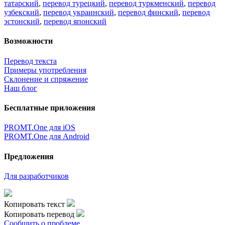
татарский
,
перевод турецкий
,
перевод туркменский
,
перевод
узбекский
,
перевод украинский
,
перевод финский
,
перевод
эстонский
,
перевод японский
Возможности
Перевод текста
Примеры употребления
Склонение и спряжение
Наш блог
Бесплатные приложения
PROMT.One для iOS
PROMT.One для Android
Предложения
Для разработчиков
Копировать текст
Копировать перевод
Сообщить о проблеме