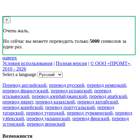
×
Очень жаль,
Но сейчас вы можете переводить только
5000
символов за
один раз.
наверх
Условия использования
|
Полная версия
|
© ООО «ПРОМТ»,
2010 - 2026
Select a language
Перевод английский
,
перевод русский
,
перевод немецкий
,
перевод французский
,
перевод испанский
,
перевод
итальянский
,
перевод азербайджанский
,
перевод арабский
,
перевод иврит
,
перевод казахский
,
перевод китайский
,
перевод корейский
,
перевод португальский
,
перевод
татарский
,
перевод турецкий
,
перевод туркменский
,
перевод
узбекский
,
перевод украинский
,
перевод финский
,
перевод
эстонский
,
перевод японский
Возможности