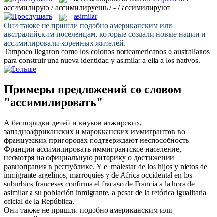
ассимилирую / ассимилируешь / - / ассимилируют
asimilar
Они также не пришли подобно американским или
австралийским поселенцам, которые создали новые нации и
ассимилировали
коренных жителей.
Tampoco llegaron como los colonos norteamericanos o australianos
para construir una nueva identidad y
asimilar
a ella a los nativos.
Примеры предложений со словом
"ассимилировать"
А беспорядки детей и внуков алжирских,
западноафриканских и марокканских иммигрантов во
французских пригородах подтверждают неспособность
Франции
ассимилировать
иммигрантское население,
несмотря на официальную риторику о достижении
равноправия в республике.
Y el malestar de los hijos y nietos de
inmigrante argelinos, marroquíes y de Africa occidental en los
suburbios franceses confirma el fracaso de Francia a la hora de
asimilar
a su población inmigrante, a pesar de la retórica igualitaria
oficial de la República.
Они также не пришли подобно американским или