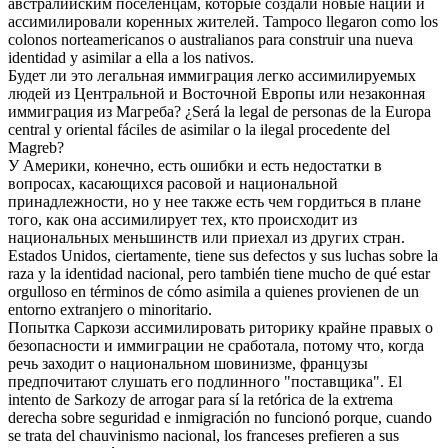
австралийским поселенцам, которые создали новые нации и
ассимилировали
коренных жителей.
Tampoco llegaron como los
colonos norteamericanos o australianos para construir una nueva
identidad y
asimilar
a ella a los nativos.
Будет ли это легальная иммиграция легко
ассимилируемых
людей из Центральной и Восточной Европы или незаконная
иммиграция из Магреба?
¿Será la legal de personas de la Europa
central y oriental fáciles de
asimilar
o la ilegal procedente del
Magreb?
У Америки, конечно, есть ошибки и есть недостатки в
вопросах, касающихся расовой и национальной
принадлежности, но у нее также есть чем гордиться в плане
того, как она
ассимилирует
тех, кто происходит из
национальных меньшинств или приехал из других стран.
Estados Unidos, ciertamente, tiene sus defectos y sus luchas sobre la
raza y la identidad nacional, pero también tiene mucho de qué estar
orgulloso en términos de cómo
asimila
a quienes provienen de un
entorno extranjero o minoritario.
Попытка Саркози
ассимилировать
риторику крайне правых о
безопасности и иммиграции не сработала, потому что, когда
речь заходит о национальном шовинизме, французы
предпочитают слушать его подлинного "поставщика".
El
intento de Sarkozy de arrogar para sí la retórica de la extrema
derecha sobre seguridad e inmigración no funcionó porque, cuando
se trata del chauvinismo nacional, los franceses prefieren a sus