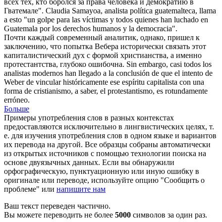
всех тех, кто боролся за права человека и демократию в
Гватемале".
Claudia Samayoa,
analista
política guatemalteca, llama
a esto "un golpe para las víctimas y todos quienes han luchado en
Guatemala por los derechos humanos y la democracia".
Почти каждый современный
аналитик
, однако, пришел к
заключению, что попытка Вебера исторически связать этот
капиталистический дух с формой христианства, а именно
протестантства, глубоко ошибочна.
Sin embargo, casi todos los
analistas
modernos han llegado a la conclusión de que el intento de
Weber de vincular históricamente ese espíritu capitalista con una
forma de cristianismo, a saber, el protestantismo, es rotundamente
erróneo.
Больше
Примеры употребления слов в разных контекстах
предоставляются исключительно в лингвистических целях, т.
е. для изучения употребления слов в одном языке и вариантов
их перевода на другой. Все образцы собраны автоматически
из открытых источников с помощью технологии поиска на
основе двуязычных данных. Если вы обнаружили
орфографическую, пунктуационную или иную ошибку в
оригинале или переводе, используйте опцию "Сообщить о
проблеме" или
напишите нам
Ваш текст переведен частично.
Вы можете переводить не более
5000
символов за один раз.