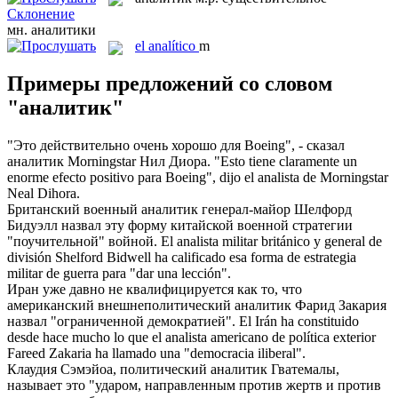
Склонение
мн.
аналитики
el
analítico
m
Примеры предложений со словом
"аналитик"
"Это действительно очень хорошо для Boeing", - сказал
аналитик
Morningstar Нил Диора.
"Esto tiene claramente un
enorme efecto positivo para Boeing", dijo el
analista
de Morningstar
Neal Dihora.
Британский военный
аналитик
генерал-майор Шелфорд
Бидуэлл назвал эту форму китайской военной стратегии
"поучительной" войной.
El
analista
militar británico y general de
división Shelford Bidwell ha calificado esa forma de estrategia
militar de guerra para "dar una lección".
Иран уже давно не квалифицируется как то, что
американский внешнеполитический
аналитик
Фарид Закария
назвал "ограниченной демократией".
El Irán ha constituido
desde hace mucho lo que el
analista
americano de política exterior
Fareed Zakaria ha llamado una "democracia iliberal".
Клаудия Сэмэйоа, политический
аналитик
Гватемалы,
называет это "ударом, направленным против жертв и против