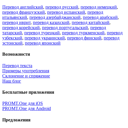
Перевод английский
,
перевод русский
,
перевод немецкий
,
перевод французский
,
перевод испанский
,
перевод
итальянский
,
перевод азербайджанский
,
перевод арабский
,
перевод иврит
,
перевод казахский
,
перевод китайский
,
перевод корейский
,
перевод португальский
,
перевод
татарский
,
перевод турецкий
,
перевод туркменский
,
перевод
узбекский
,
перевод украинский
,
перевод финский
,
перевод
эстонский
,
перевод японский
Возможности
Перевод текста
Примеры употребления
Склонение и спряжение
Наш блог
Бесплатные приложения
PROMT.One для iOS
PROMT.One для Android
Предложения