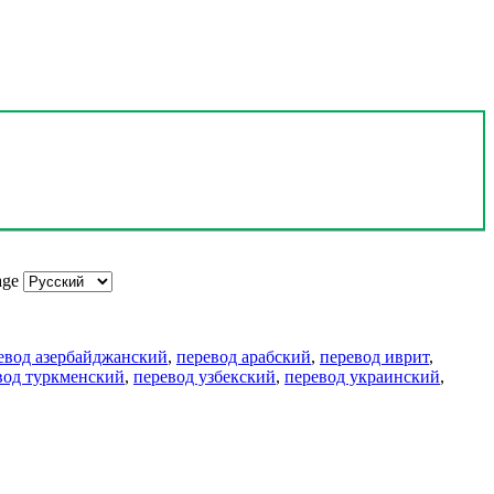
age
евод азербайджанский
,
перевод арабский
,
перевод иврит
,
вод туркменский
,
перевод узбекский
,
перевод украинский
,