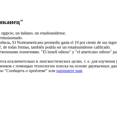
риканец"
 egipcio, un italiano, un
estadounidense
.
 entusiasmado.
обиль,
El
Norteamericano
promedio gasta el 19 por ciento de sus ingre
Y, de todas formas, también podría ser un
estadounidense
calificado.
ственными понятиями.
"El israelí odioso" y "el
americano
odioso" par
ся исключительно в лингвистических целях, т. е. для изучения 
очников с помощью технологии поиска на основе двуязычных д
ию "Сообщить о проблеме" или
напишите нам