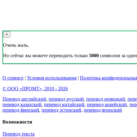
×
Очень жаль,
Но сейчас вы можете переводить только
5000
символов за один 
О сервисе
|
Условия использования
|
Политика конфиденциальн
© ООО «ПРОМТ», 2010 - 2026
Перевод английский
,
перевод русский
,
перевод немецкий
,
пер
перевод казахский
,
перевод китайский
,
перевод корейский
,
пер
перевод финский
,
перевод эстонский
,
перевод японский
Возможности
Перевод текста