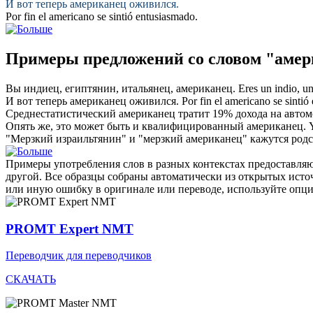
И вот теперь
американец
оживился.
Por fin el
americano
se sintió entusiasmado.
Примеры предложений со словом "аме
Вы индиец, египтянин, итальянец,
американец
.
Eres un indio, un
И вот теперь
американец
оживился.
Por fin el
americano
se sintió
Среднестатистический
американец
тратит 19% дохода на автом
Опять же, это может быть и квалифицированный
американец
.
"Мерзкий израильтянин" и "мерзкий
американец
" кажутся род
Примеры употребления слов в разных контекстах предоставляют
другой. Все образцы собраны автоматически из открытых ист
или иную ошибку в оригинале или переводе, используйте опц
PROMT Expert NMT
Переводчик для переводчиков
СКАЧАТЬ