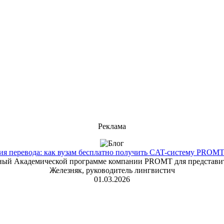
Реклама
 перевода: как вузам бесплатно получить CAT-систему PROMT T
енный Академической программе компании PROMT для представит
Железняк, руководитель лингвистич
01.03.2026