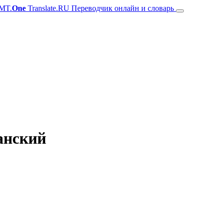
MT.
One
Translate.RU Переводчик онлайн и словарь
анский