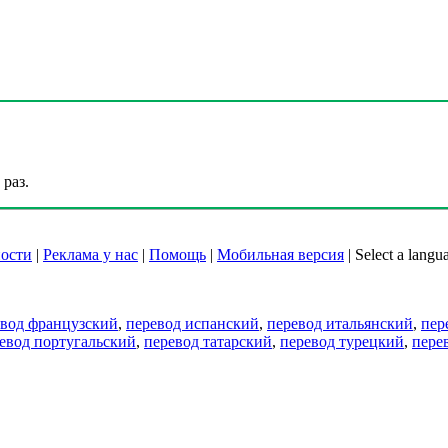
раз.
ости
|
Реклама у нас
|
Помощь
|
Мобильная версия
|
Select a langu
евод французский
,
перевод испанский
,
перевод итальянский
,
пер
евод португальский
,
перевод татарский
,
перевод турецкий
,
пере