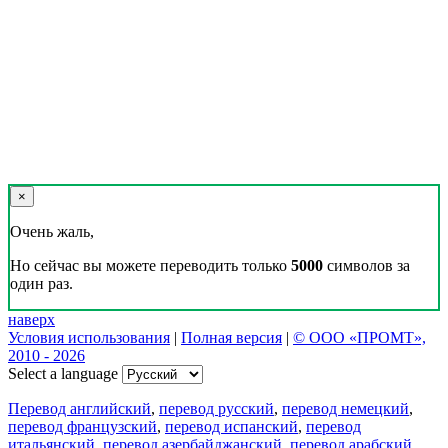
×
Очень жаль,
Но сейчас вы можете переводить только
5000
символов за
один раз.
наверх
Условия использования
|
Полная версия
|
© ООО «ПРОМТ»,
2010 - 2026
Select a language
Перевод английский
,
перевод русский
,
перевод немецкий
,
перевод французский
,
перевод испанский
,
перевод
итальянский
,
перевод азербайджанский
,
перевод арабский
,