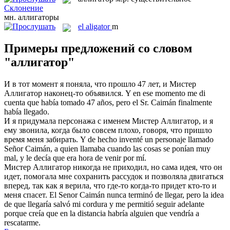
Склонение
мн.
аллигаторы
el
aligator
m
Примеры предложений со словом
"аллигатор"
И в тот момент я поняла, что прошло 47 лет, и Мистер
Аллигатор
наконец-то объявился.
Y en ese momento me di
cuenta que había tomado 47 años, pero el Sr. Caimán finalmente
había llegado.
И я придумала персонажа с именем Мистер
Аллигатор
, и я
ему звонила, когда было совсем плохо, говоря, что пришло
время меня забирать.
Y de hecho inventé un personaje llamado
Señor Caimán, a quien llamaba cuando las cosas se ponían muy
mal, y le decía que era hora de venir por mí.
Мистер
Аллигатор
никогда не приходил, но сама идея, что он
идет, помогала мне сохранить рассудок и позволяла двигаться
вперед, так как я верила, что где-то когда-то придет кто-то и
меня спасет.
El Senor Caimán nunca terminó de llegar, pero la idea
de que llegaría salvó mi cordura y me permitió seguir adelante
porque creía que en la distancia habría alguien que vendría a
rescatarme.