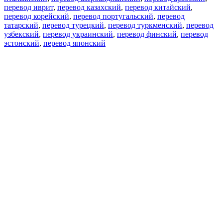
перевод иврит
,
перевод казахский
,
перевод китайский
,
перевод корейский
,
перевод португальский
,
перевод
татарский
,
перевод турецкий
,
перевод туркменский
,
перевод
узбекский
,
перевод украинский
,
перевод финский
,
перевод
эстонский
,
перевод японский
Возможности
Перевод текста
Примеры употребления
Склонение и спряжение
Наш блог
Бесплатные приложения
PROMT.One для iOS
PROMT.One для Android
Предложения
Для разработчиков