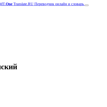
MT.
One
Translate.RU Переводчик онлайн и словарь
нский