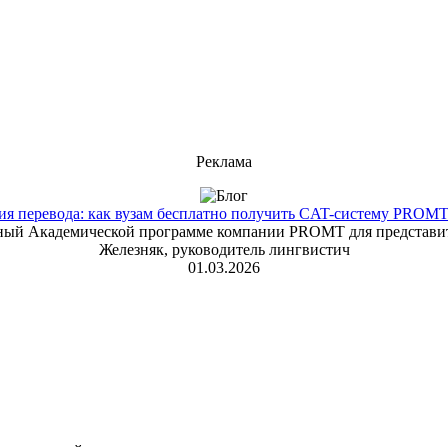
Реклама
 перевода: как вузам бесплатно получить CAT-систему PROMT T
енный Академической программе компании PROMT для представит
Железняк, руководитель лингвистич
01.03.2026