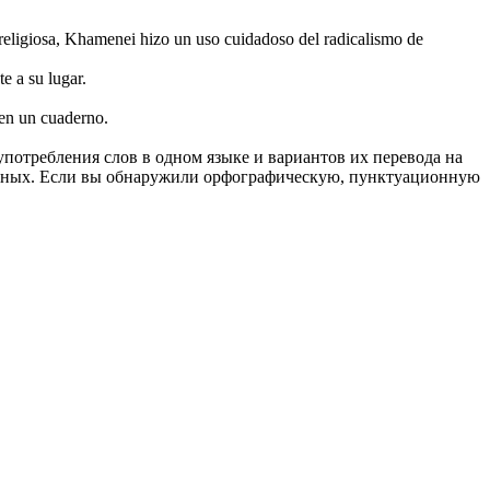
a religiosa, Khamenei hizo un uso
cuidadoso
del radicalismo de
te
a su lugar.
 en un cuaderno.
употребления слов в одном языке и вариантов их перевода на
анных. Если вы обнаружили орфографическую, пунктуационную