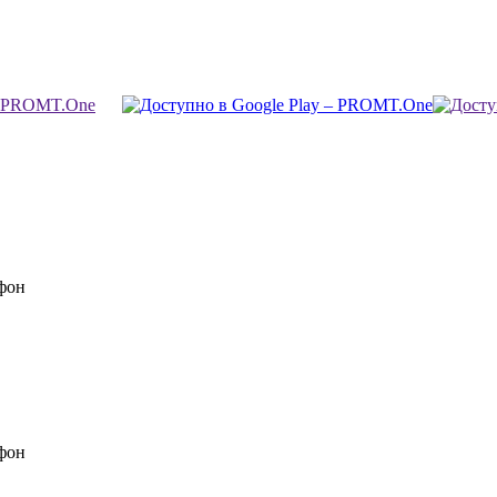
фон
фон