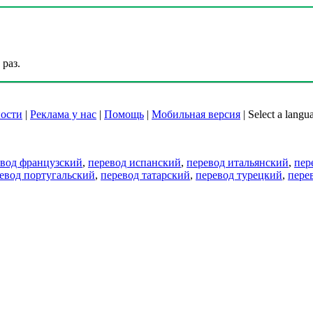
раз.
ости
|
Реклама у нас
|
Помощь
|
Мобильная версия
|
Select a langu
евод французский
,
перевод испанский
,
перевод итальянский
,
пер
евод португальский
,
перевод татарский
,
перевод турецкий
,
пере