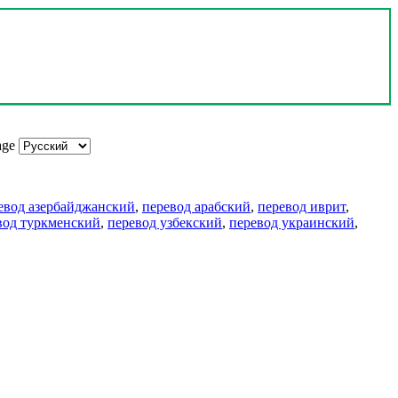
age
евод азербайджанский
,
перевод арабский
,
перевод иврит
,
вод туркменский
,
перевод узбекский
,
перевод украинский
,