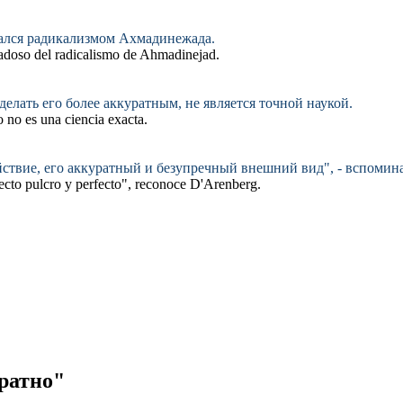
ался радикализмом Ахмадинежада.
adoso
del radicalismo de Ahmadinejad.
делать его более
аккуратным
, не является точной наукой.
co no es una ciencia
exacta
.
йствие, его
аккуратный
и безупречный внешний вид", - вспомина
pecto
pulcro
y perfecto", reconoce D'Arenberg.
ратно"