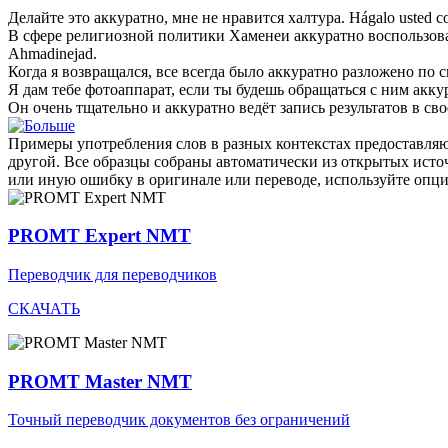
Делайте это
аккуратно
, мне не нравится халтура.
Hágalo usted 
В сфере религиозной политики Хаменеи
аккуратно
воспользов
Ahmadinejad.
Когда я возвращался, все всегда было
аккуратно
разложено по с
Я дам тебе фотоаппарат, если ты будешь обращаться с ним
акку
Он очень тщательно и
аккуратно
ведёт запись результатов в сво
Примеры употребления слов в разных контекстах предоставляют
другой. Все образцы собраны автоматически из открытых ист
или иную ошибку в оригинале или переводе, используйте опц
PROMT Expert NMT
Переводчик для переводчиков
СКАЧАТЬ
PROMT Master NMT
Точный переводчик документов без ограничений