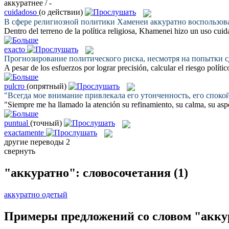
аккуратнее / -
cuidadoso
(о действии)
В сфере религиозной политики Хаменеи
аккуратно
воспользов
Dentro del terreno de la política religiosa, Khamenei hizo un uso
cuid
exacto
Прогнозирование политического риска, несмотря на попытки с
A pesar de los esfuerzos por lograr precisión, calcular el riesgo políti
pulcro
(опрятный)
"Всегда мое внимание привлекала его утонченность, его споко
"Siempre me ha llamado la atención su refinamiento, su calma, su as
puntual
(точный)
exactamente
другие переводы
2
свернуть
"аккуратно": словосочетания
(1)
аккуратно одетый
Примеры предложений со словом "акку