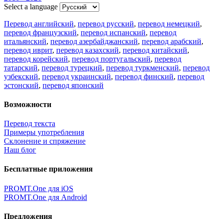
Select a language
Перевод английский
,
перевод русский
,
перевод немецкий
,
перевод французский
,
перевод испанский
,
перевод
итальянский
,
перевод азербайджанский
,
перевод арабский
,
перевод иврит
,
перевод казахский
,
перевод китайский
,
перевод корейский
,
перевод португальский
,
перевод
татарский
,
перевод турецкий
,
перевод туркменский
,
перевод
узбекский
,
перевод украинский
,
перевод финский
,
перевод
эстонский
,
перевод японский
Возможности
Перевод текста
Примеры употребления
Склонение и спряжение
Наш блог
Бесплатные приложения
PROMT.One для iOS
PROMT.One для Android
Предложения