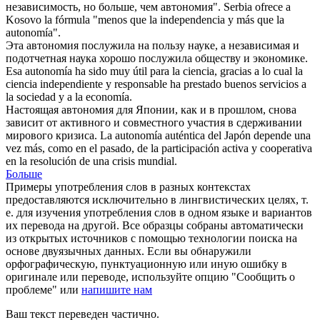
независимость, но больше, чем
автономия
".
Serbia ofrece a
Kosovo la fórmula "menos que la independencia y más que la
autonomía
".
Эта
автономия
послужила на пользу науке, а независимая и
подотчетная наука хорошо послужила обществу и экономике.
Esa
autonomía
ha sido muy útil para la ciencia, gracias a lo cual la
ciencia independiente y responsable ha prestado buenos servicios a
la sociedad y a la economía.
Настоящая
автономия
для Японии, как и в прошлом, снова
зависит от активного и совместного участия в сдерживании
мирового кризиса.
La
autonomía
auténtica del Japón depende una
vez más, como en el pasado, de la participación activa y cooperativa
en la resolución de una crisis mundial.
Больше
Примеры употребления слов в разных контекстах
предоставляются исключительно в лингвистических целях, т.
е. для изучения употребления слов в одном языке и вариантов
их перевода на другой. Все образцы собраны автоматически
из открытых источников с помощью технологии поиска на
основе двуязычных данных. Если вы обнаружили
орфографическую, пунктуационную или иную ошибку в
оригинале или переводе, используйте опцию "Сообщить о
проблеме" или
напишите нам
Ваш текст переведен частично.