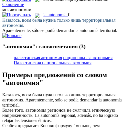
Склонение
мн.
автономии
la
autonomía
f
Казалось, всем была нужна только лишь территориальная
автономия
.
Aparentemente, sólo se podía demandar la
autonomía
territorial.
"автономия": словосочетания
(3)
палестинская автономия
национальная автономия
Палестинская национальная автономия
Примеры предложений со словом
"автономия"
Казалось, всем была нужна только лишь территориальная
автономия
.
Aparentemente, sólo se podía demandar la
autonomía
territorial.
Более того,
автономия
регионов не смягчила этническую
напряженность.
La
autonomía
regional, además, no ha logrado
relajar las tensiones étnicas.
Сербия предлагает Косово формулу "меньше, чем