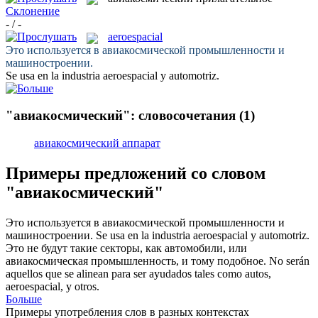
Склонение
- / -
aeroespacial
Это используется в
авиакосмической
промышленности и
машиностроении.
Se usa en la industria
aeroespacial
y automotriz.
"авиакосмический": словосочетания
(1)
авиакосмический аппарат
Примеры предложений со словом
"авиакосмический"
Это используется в
авиакосмической
промышленности и
машиностроении.
Se usa en la industria
aeroespacial
y automotriz.
Это не будут такие секторы, как автомобили, или
авиакосмическая
промышленность, и тому подобное.
No serán
aquellos que se alinean para ser ayudados tales como autos,
aeroespacial
, y otros.
Больше
Примеры употребления слов в разных контекстах