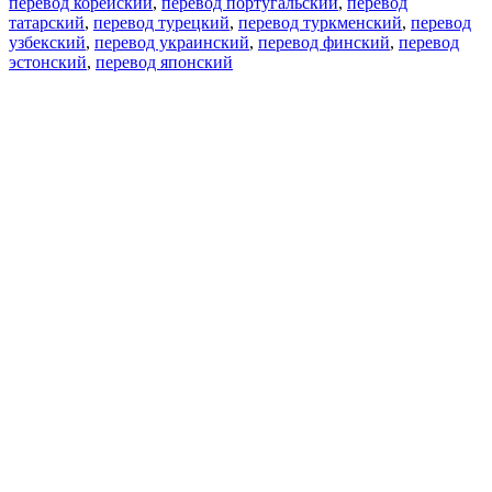
перевод корейский
,
перевод португальский
,
перевод
татарский
,
перевод турецкий
,
перевод туркменский
,
перевод
узбекский
,
перевод украинский
,
перевод финский
,
перевод
эстонский
,
перевод японский
Возможности
Перевод текста
Примеры употребления
Склонение и спряжение
Наш блог
Бесплатные приложения
PROMT.One для iOS
PROMT.One для Android
Предложения
Для разработчиков
Копировать текст
Копировать перевод