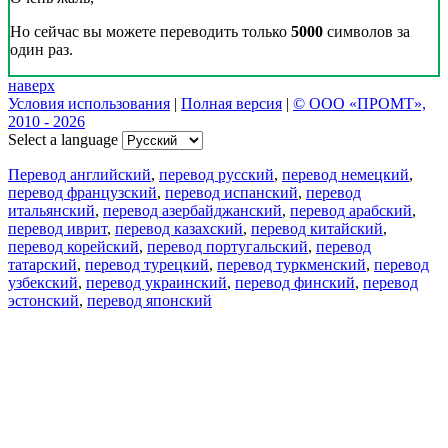
Но сейчас вы можете переводить только
5000
символов за
один раз.
наверх
Условия использования
|
Полная версия
|
© ООО «ПРОМТ»,
2010 - 2026
Select a language
Перевод английский
,
перевод русский
,
перевод немецкий
,
перевод французский
,
перевод испанский
,
перевод
итальянский
,
перевод азербайджанский
,
перевод арабский
,
перевод иврит
,
перевод казахский
,
перевод китайский
,
перевод корейский
,
перевод португальский
,
перевод
татарский
,
перевод турецкий
,
перевод туркменский
,
перевод
узбекский
,
перевод украинский
,
перевод финский
,
перевод
эстонский
,
перевод японский
Возможности
Перевод текста
Примеры употребления
Склонение и спряжение
Наш блог