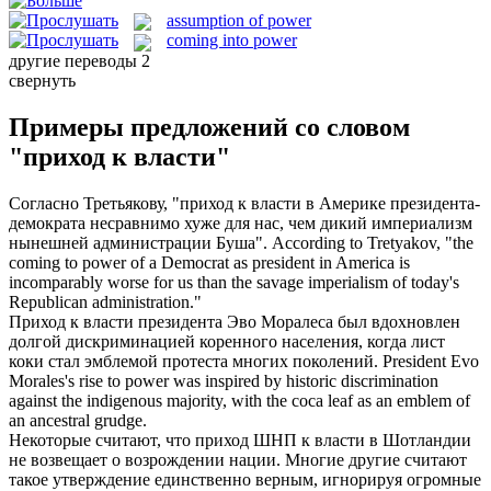
assumption of power
coming into power
другие переводы
2
свернуть
Примеры предложений со словом
"приход к власти"
Согласно Третьякову, "
приход к власти
в Америке президента-
демократа несравнимо хуже для нас, чем дикий империализм
нынешней администрации Буша".
According to Tretyakov, "the
coming to power
of a Democrat as president in America is
incomparably worse for us than the savage imperialism of today's
Republican administration."
Приход к власти
президента Эво Моралеса был вдохновлен
долгой дискриминацией коренного населения, когда лист
коки стал эмблемой протеста многих поколений.
President Evo
Morales's
rise to power
was inspired by historic discrimination
against the indigenous majority, with the coca leaf as an emblem of
an ancestral grudge.
Некоторые считают, что
приход
ШНП
к власти
в Шотландии
не возвещает о возрождении нации. Многие другие считают
такое утверждение единственно верным, игнорируя огромные