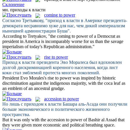
Склонение
мн.
приходы к власти
coming to power
Согласно Третьякову, "
приход к власти
в Америке президента-
демократа несравнимо хуже для нас, чем дикий империализм
нынешней администрации Буша".
According to Tretyakov, "the
coming to power
of a Democrat as
president in America is incomparably worse for us than the savage
imperialism of today's Republican administration."
rise to power
Приход к власти
президента Эво Моралеса был вдохновлен
долгой дискриминацией коренного населения, когда лист
коки стал эмблемой протеста многих поколений.
President Evo Morales's
rise to power
was inspired by historic
discrimination against the indigenous majority, with the coca leaf as
an emblem of an ancestral grudge.
accession to power
Но лишь с
приходом к власти
Башара аль-Асада они получили
больше экономического и политического жизненного
пространства.
But it was only with the
accession to power
of Bashir al Assad that
they were given more economic and political breathing space.