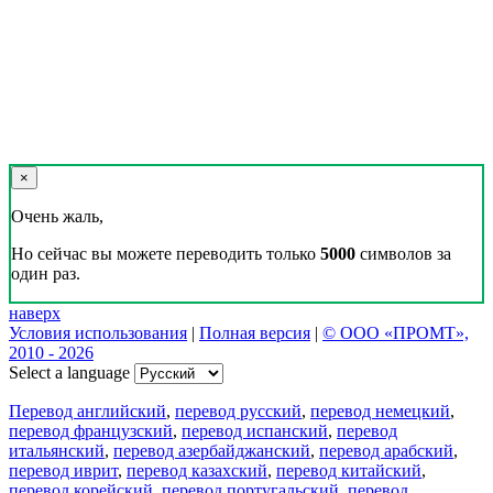
×
Очень жаль,
Но сейчас вы можете переводить только
5000
символов за
один раз.
наверх
Условия использования
|
Полная версия
|
© ООО «ПРОМТ»,
2010 - 2026
Select a language
Перевод английский
,
перевод русский
,
перевод немецкий
,
перевод французский
,
перевод испанский
,
перевод
итальянский
,
перевод азербайджанский
,
перевод арабский
,
перевод иврит
,
перевод казахский
,
перевод китайский
,
перевод корейский
,
перевод португальский
,
перевод