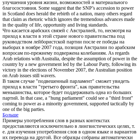
улучшения уровня жизни, возможностей и материального
благосостояния.
Some suggest that the SNP’s
accession to power
in Scotland does herald the rebirth of a nation, many others regard
that claim as rhetoric which ignores the tremendous advances made
in the quality of life, opportunity and living standards.
Что касается арабских связей с Австралией, то, несмотря на
приход к власти
в этой стране нового правительства под
руководством лейбористской партии после ее победы на
выборах в ноябре 2007 года, позиция Австралии по арабским
вопросам по-прежнему подвержена колебаниям.
As regards
Arab relations with Australia, despite the
assumption of power
in the
country by a new government led by the Labour Party, following its
victory in the elections of November 2007, the Australian position
on Arab issues still wavers.
В таком случае "подвешенный парламент" сможет увидеть
приход к власти
"третьего фронта", как правительства
меньшинства, которое будет поддерживать одна из больших
партий.
In that case, a "hung parliament" could see a "third front"
coming to power
as a minority government, supported tactically by
one of the big parties.
Больше
Примеры употребления слов в разных контекстах
предоставляются исключительно в лингвистических целях, т.
е. для изучения употребления слов в одном языке и вариантов
их перевода на другой. Все образцы собраны автоматически