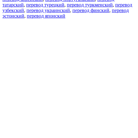
татарский
,
перевод турецкий
,
перевод туркменский
,
перевод
узбекский
,
перевод украинский
,
перевод финский
,
перевод
эстонский
,
перевод японский
Возможности
Перевод текста
Примеры употребления
Склонение и спряжение
Наш блог
Бесплатные приложения
PROMT.One для iOS
PROMT.One для Android
Предложения
Для разработчиков
Копировать текст
Копировать перевод