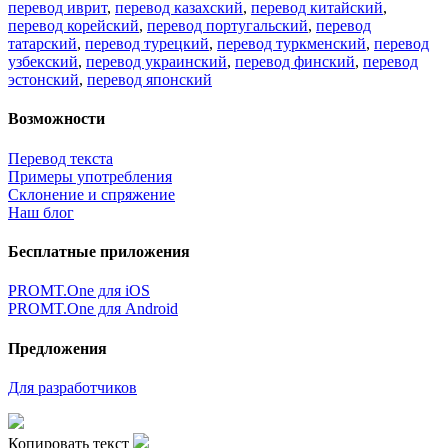
перевод иврит
,
перевод казахский
,
перевод китайский
,
перевод корейский
,
перевод португальский
,
перевод
татарский
,
перевод турецкий
,
перевод туркменский
,
перевод
узбекский
,
перевод украинский
,
перевод финский
,
перевод
эстонский
,
перевод японский
Возможности
Перевод текста
Примеры употребления
Склонение и спряжение
Наш блог
Бесплатные приложения
PROMT.One для iOS
PROMT.One для Android
Предложения
Для разработчиков
Копировать текст