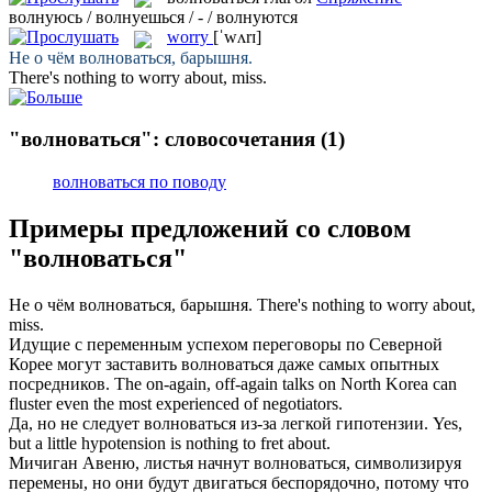
волнуюсь / волнуешься / - / волнуются
worry
[ˈwʌrɪ]
Не о чём
волноваться
, барышня.
There's nothing to
worry
about, miss.
"волноваться": словосочетания
(1)
волноваться по поводу
Примеры предложений со словом
"волноваться"
Не о чём
волноваться
, барышня.
There's nothing to
worry
about,
miss.
Идущие с переменным успехом переговоры по Северной
Корее могут заставить
волноваться
даже самых опытных
посредников.
The on-again, off-again talks on North Korea can
fluster
even the most experienced of negotiators.
Да, но не следует
волноваться
из-за легкой гипотензии.
Yes,
but a little hypotension is nothing to
fret
about.
Мичиган Авеню, листья начнут
волноваться
, символизируя
перемены, но они будут двигаться беспорядочно, потому что