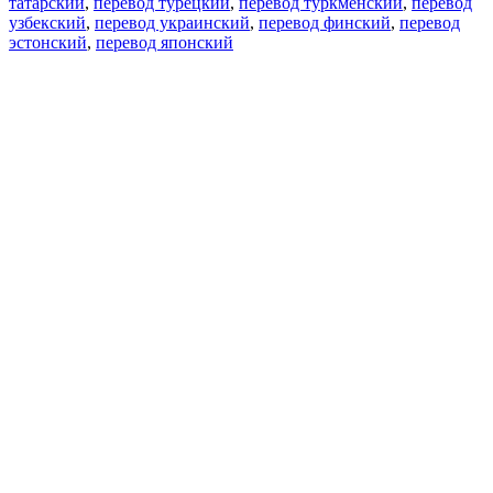
татарский
,
перевод турецкий
,
перевод туркменский
,
перевод
узбекский
,
перевод украинский
,
перевод финский
,
перевод
эстонский
,
перевод японский
Возможности
Перевод текста
Примеры употребления
Склонение и спряжение
Наш блог
Бесплатные приложения
PROMT.One для iOS
PROMT.One для Android
Предложения
Для разработчиков
Копировать текст
Копировать перевод
Сообщить о проблеме