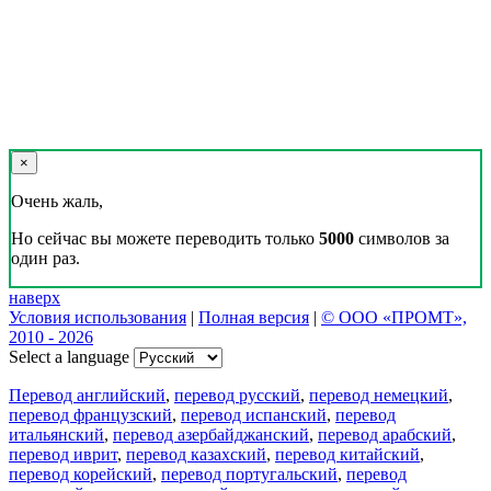
×
Очень жаль,
Но сейчас вы можете переводить только
5000
символов за
один раз.
наверх
Условия использования
|
Полная версия
|
© ООО «ПРОМТ»,
2010 - 2026
Select a language
Перевод английский
,
перевод русский
,
перевод немецкий
,
перевод французский
,
перевод испанский
,
перевод
итальянский
,
перевод азербайджанский
,
перевод арабский
,
перевод иврит
,
перевод казахский
,
перевод китайский
,
перевод корейский
,
перевод португальский
,
перевод