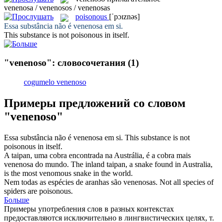
venenosa / venenosos / venenosas
poisonous
[ˈpɔɪznəs]
Essa substância não é
venenosa
em si.
This substance is not
poisonous
in itself.
"venenoso": словосочетания
(1)
cogumelo venenoso
Примеры предложений со словом
"venenoso"
Essa substância não é
venenosa
em si.
This substance is not
poisonous
in itself.
A taipan, uma cobra encontrada na Austrália, é a cobra mais
venenosa
do mundo.
The inland taipan, a snake found in Australia,
is the most
venomous
snake in the world.
Nem todas as espécies de aranhas são
venenosas
.
Not all species of
spiders are
poisonous
.
Больше
Примеры употребления слов в разных контекстах
предоставляются исключительно в лингвистических целях, т.