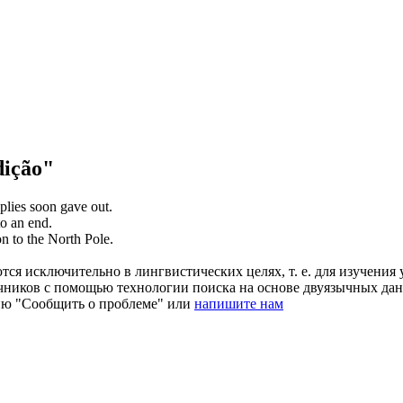
ição"
pplies soon gave out.
o an end.
on
to the North Pole.
ся исключительно в лингвистических целях, т. е. для изучения 
очников с помощью технологии поиска на основе двуязычных д
ию "Сообщить о проблеме" или
напишите нам