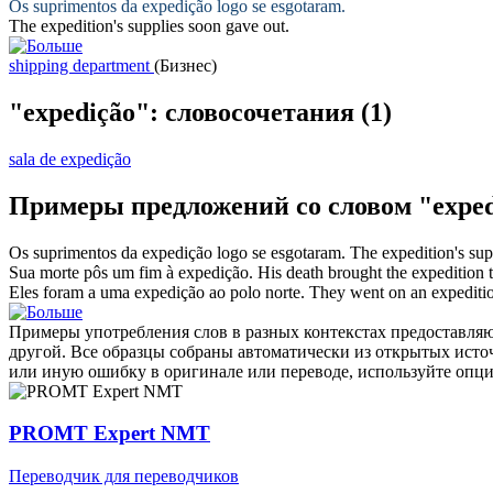
Os suprimentos da
expedição
logo se esgotaram.
The
expedition
's supplies soon gave out.
shipping department
(Бизнес)
"expedição": словосочетания
(1)
sala de expedição
Примеры предложений со словом "exped
Os suprimentos da
expedição
logo se esgotaram.
The
expedition
's su
Sua morte pôs um fim à
expedição
.
His death brought the
expedition
t
Eles foram a uma
expedição
ao polo norte.
They went on an
expediti
Примеры употребления слов в разных контекстах предоставляют
другой. Все образцы собраны автоматически из открытых ист
или иную ошибку в оригинале или переводе, используйте опц
PROMT Expert NMT
Переводчик для переводчиков