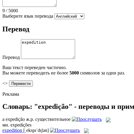
9
/
5000
Выберите язык перевода
Перевод
Перевод
Ваш текст переведен частично.
Вы можете переводить не более
5000
символов за один раз.
<>
Реклама
Словарь: "expedição" - переводы и при
a
expedição
ж.р.
существительное
мн.
expedições
expedition
[ˌekspɪˈdɪʃən]