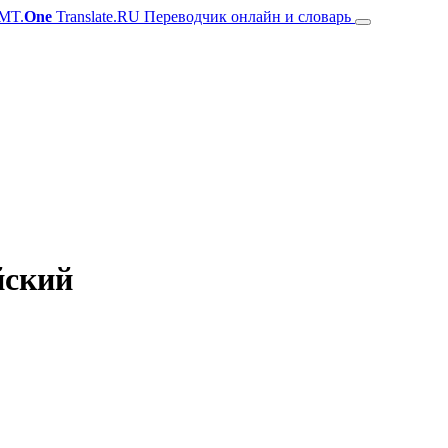
MT.
One
Translate.RU Переводчик онлайн и словарь
йский