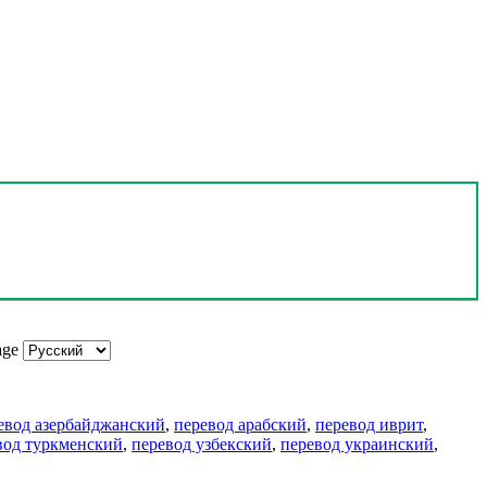
age
евод азербайджанский
,
перевод арабский
,
перевод иврит
,
вод туркменский
,
перевод узбекский
,
перевод украинский
,