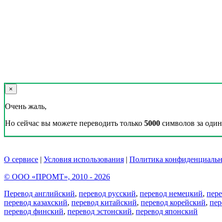
×
Очень жаль,
Но сейчас вы можете переводить только
5000
символов за один 
О сервисе
|
Условия использования
|
Политика конфиденциальн
© ООО «ПРОМТ», 2010 - 2026
Перевод английский
,
перевод русский
,
перевод немецкий
,
пер
перевод казахский
,
перевод китайский
,
перевод корейский
,
пер
перевод финский
,
перевод эстонский
,
перевод японский