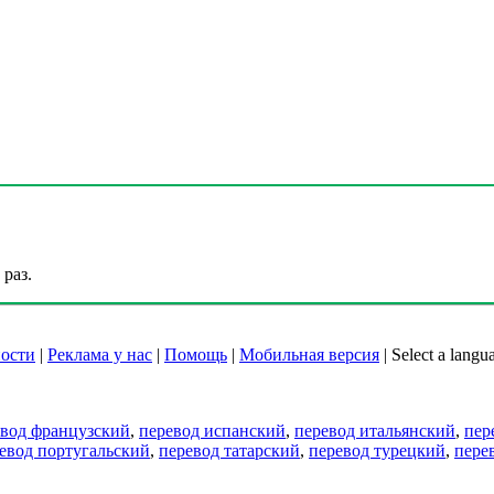
раз.
ости
|
Реклама у нас
|
Помощь
|
Мобильная версия
|
Select a langu
евод французский
,
перевод испанский
,
перевод итальянский
,
пер
евод португальский
,
перевод татарский
,
перевод турецкий
,
пере