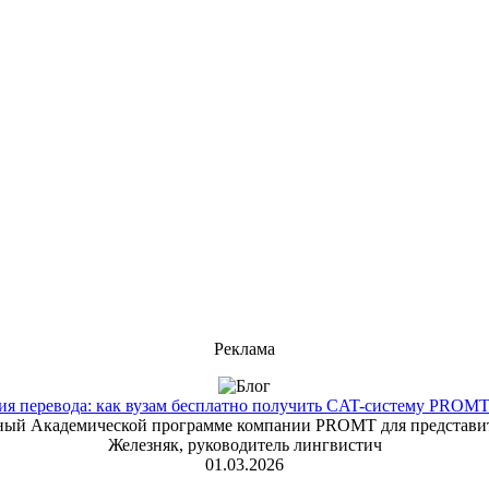
Реклама
 перевода: как вузам бесплатно получить CAT-систему PROMT T
енный Академической программе компании PROMT для представит
Железняк, руководитель лингвистич
01.03.2026