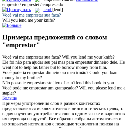
empresto / emprestei / emprestado
lend
[lend]
Você vai me
emprestar
sua faca?
Will you
lend
me your knife?
Примеры предложений со словом
"emprestar"
Você vai me
emprestar
sua faca?
Will you
lend
me your knife?
Ele foi não para ajudar seu pai mas para
emprestar
dinheiro dele.
He
went not to help his father but to
borrow
money from him.
Você poderia
emprestar
dinheiro ao meu irmão?
Could you
loan
money to my brother?
Não posso te
emprestar
este livro.
I can't
lend
this book to you.
Você pode me
emprestar
um grampeador?
Will you please
lend
me a
stapler?
Больше
Примеры употребления слов в разных контекстах
предоставляются исключительно в лингвистических целях, т.
е. для изучения употребления слов в одном языке и вариантов
их перевода на другой. Все образцы собраны автоматически
из открытых источников с помощью технологии поиска на