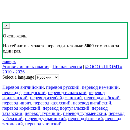
×
Очень жаль,
Но сейчас вы можете переводить только
5000
символов за
один раз.
наверх
Условия использования
|
Полная версия
|
© ООО «ПРОМТ»,
2010 - 2026
Select a language
Перевод английский
,
перевод русский
,
перевод немецкий
,
перевод французский
,
перевод испанский
,
перевод
итальянский
,
перевод азербайджанский
,
перевод арабский
,
перевод иврит
,
перевод казахский
,
перевод китайский
,
перевод корейский
,
перевод португальский
,
перевод
татарский
,
перевод турецкий
,
перевод туркменский
,
перевод
узбекский
,
перевод украинский
,
перевод финский
,
перевод
эстонский
,
перевод японский