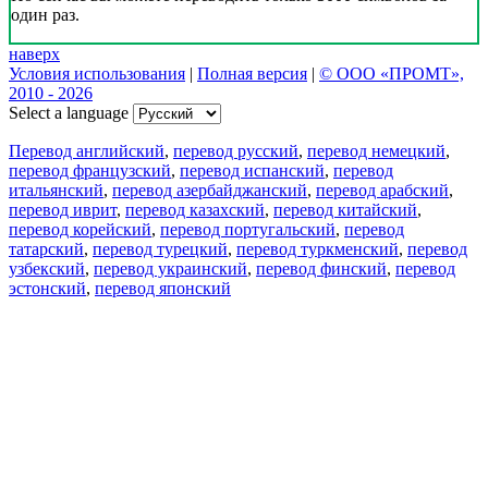
один раз.
наверх
Условия использования
|
Полная версия
|
© ООО «ПРОМТ»,
2010 - 2026
Select a language
Перевод английский
,
перевод русский
,
перевод немецкий
,
перевод французский
,
перевод испанский
,
перевод
итальянский
,
перевод азербайджанский
,
перевод арабский
,
перевод иврит
,
перевод казахский
,
перевод китайский
,
перевод корейский
,
перевод португальский
,
перевод
татарский
,
перевод турецкий
,
перевод туркменский
,
перевод
узбекский
,
перевод украинский
,
перевод финский
,
перевод
эстонский
,
перевод японский
Возможности
Перевод текста
Примеры употребления
Склонение и спряжение
Наш блог
Бесплатные приложения