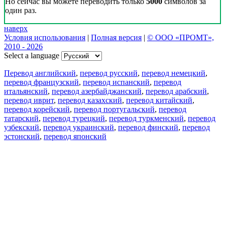
Но сейчас вы можете переводить только
5000
символов за
один раз.
наверх
Условия использования
|
Полная версия
|
© ООО «ПРОМТ»,
2010 - 2026
Select a language
Перевод английский
,
перевод русский
,
перевод немецкий
,
перевод французский
,
перевод испанский
,
перевод
итальянский
,
перевод азербайджанский
,
перевод арабский
,
перевод иврит
,
перевод казахский
,
перевод китайский
,
перевод корейский
,
перевод португальский
,
перевод
татарский
,
перевод турецкий
,
перевод туркменский
,
перевод
узбекский
,
перевод украинский
,
перевод финский
,
перевод
эстонский
,
перевод японский
Возможности
Перевод текста
Примеры употребления
Склонение и спряжение
Наш блог
Бесплатные приложения