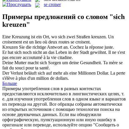
se croiser
Примеры предложений со словом "sich
kreuzen"
Eine Kreuzung ist ein Ort, wo
sich
zwei Straßen
kreuzen
.
Un
croisement est un lieu où deux routes
se
croisent
.
Kreuzen
Sie die richtige Antwort an.
Cochez la réponse juste.
Er hat
sich
noch nicht an das Leben in der Stadt gewöhnt.
Il ne s'est
pas encore accoutumé à la vie citadine.
Deine Mutter macht
sich
Sorgen um deine Gesundheit.
Ta mère
se
fait du souci pour ta santé.
Der Verlust beläuft
sich
auf mehr als eine Millionen Dollar.
La perte
s'élève à plus d'un million de dollars.
Больше
Примеры употребления слов в разных контекстах
предоставляются исключительно в лингвистических целях, т.
е. для изучения употребления слов в одном языке и вариантов
их перевода на другой. Все образцы собраны автоматически
из открытых источников с помощью технологии поиска на
основе двуязычных данных. Если вы обнаружили
орфографическую, пунктуационную или иную ошибку в
оригинале или переводе, используйте опцию "Сообщить о