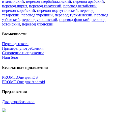
итальянский
,
перевод азербайджанский
,
перевод арабский
,
перевод иврит
,
перевод казахский
,
перевод китайский
,
перевод корейский
,
перевод португальский
,
перевод
татарский
,
перевод турецкий
,
перевод туркменский
,
перевод
узбекский
,
перевод украинский
,
перевод финский
,
перевод
эстонский
,
перевод японский
Возможности
Перевод текста
Примеры употребления
Склонение и спряжение
Наш блог
Бесплатные приложения
PROMT.One для iOS
PROMT.One для Android
Предложения
Для разработчиков