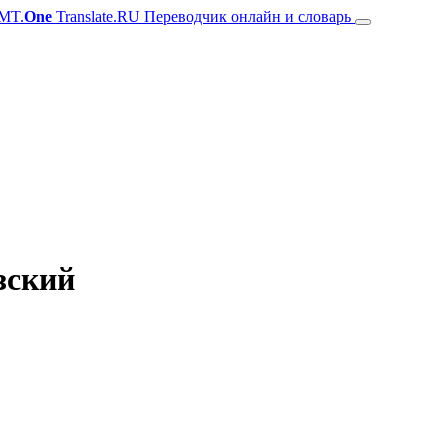
MT.
One
Translate.RU Переводчик онлайн и словарь
зский