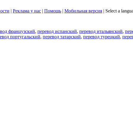
ости
|
Реклама у нас
|
Помощь
|
Мобильная версия
|
Select a langu
евод французский
,
перевод испанский
,
перевод итальянский
,
пер
евод португальский
,
перевод татарский
,
перевод турецкий
,
пере