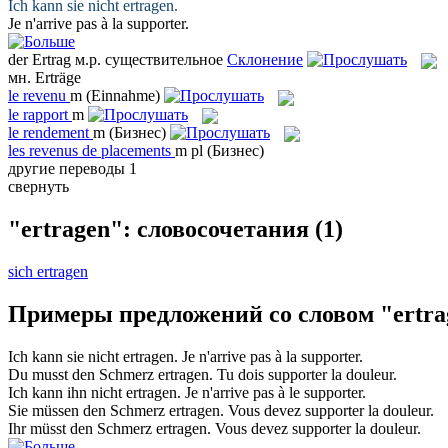
Ich kann sie nicht
ertragen
.
Je n'arrive pas à la
supporter
.
der
Ertrag
м.р.
существительное
Склонение
мн.
Erträge
le
revenu
m
(Einnahme)
le
rapport
m
le
rendement
m
(Бизнес)
les
revenus de placements
m pl
(Бизнес)
другие переводы
1
свернуть
"ertragen": словосочетания
(1)
sich ertragen
Примеры предложений со словом "ertra
Ich kann sie nicht
ertragen
.
Je n'arrive pas à la
supporter
.
Du musst den Schmerz
ertragen
.
Tu dois
supporter
la douleur.
Ich kann ihn nicht
ertragen
.
Je n'arrive pas à le
supporter
.
Sie müssen den Schmerz
ertragen
.
Vous devez
supporter
la douleur.
Ihr müsst den Schmerz
ertragen
.
Vous devez
supporter
la douleur.