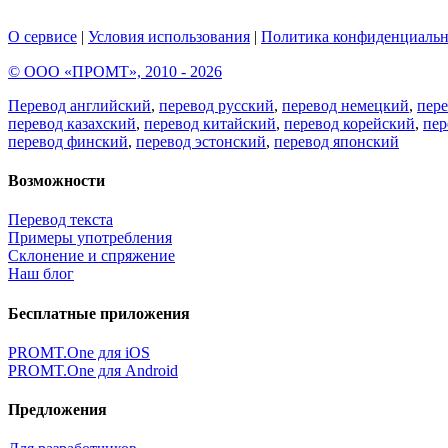
О сервисе
|
Условия использования
|
Политика конфиденциальн
© ООО «ПРОМТ», 2010 - 2026
Перевод английский
,
перевод русский
,
перевод немецкий
,
пер
перевод казахский
,
перевод китайский
,
перевод корейский
,
пер
перевод финский
,
перевод эстонский
,
перевод японский
Возможности
Перевод текста
Примеры употребления
Склонение и спряжение
Наш блог
Бесплатные приложения
PROMT.One для iOS
PROMT.One для Android
Предложения