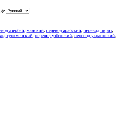
age
евод азербайджанский
,
перевод арабский
,
перевод иврит
,
вод туркменский
,
перевод узбекский
,
перевод украинский
,