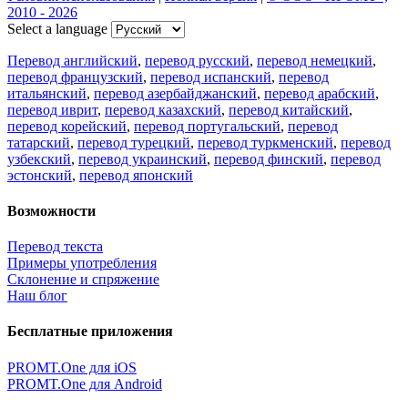
2010 - 2026
Select a language
Перевод английский
,
перевод русский
,
перевод немецкий
,
перевод французский
,
перевод испанский
,
перевод
итальянский
,
перевод азербайджанский
,
перевод арабский
,
перевод иврит
,
перевод казахский
,
перевод китайский
,
перевод корейский
,
перевод португальский
,
перевод
татарский
,
перевод турецкий
,
перевод туркменский
,
перевод
узбекский
,
перевод украинский
,
перевод финский
,
перевод
эстонский
,
перевод японский
Возможности
Перевод текста
Примеры употребления
Склонение и спряжение
Наш блог
Бесплатные приложения
PROMT.One для iOS
PROMT.One для Android