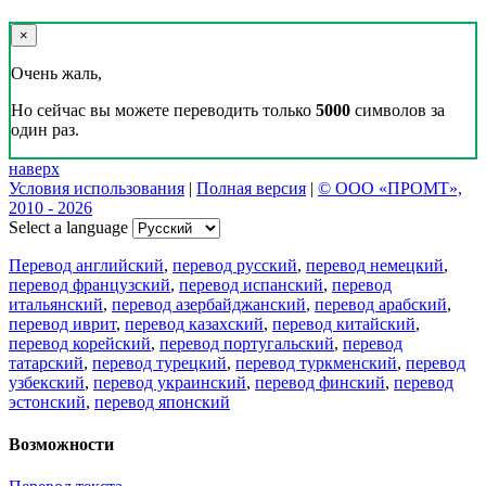
×
Очень жаль,
Но сейчас вы можете переводить только
5000
символов за
один раз.
наверх
Условия использования
|
Полная версия
|
© ООО «ПРОМТ»,
2010 - 2026
Select a language
Перевод английский
,
перевод русский
,
перевод немецкий
,
перевод французский
,
перевод испанский
,
перевод
итальянский
,
перевод азербайджанский
,
перевод арабский
,
перевод иврит
,
перевод казахский
,
перевод китайский
,
перевод корейский
,
перевод португальский
,
перевод
татарский
,
перевод турецкий
,
перевод туркменский
,
перевод
узбекский
,
перевод украинский
,
перевод финский
,
перевод
эстонский
,
перевод японский
Возможности