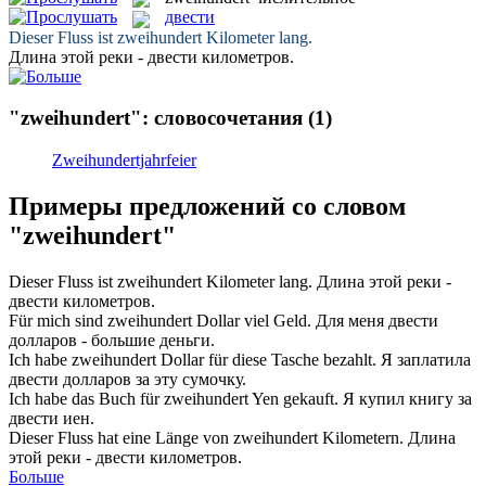
двести
Dieser Fluss ist
zweihundert
Kilometer lang.
Длина этой реки -
двести
километров.
"zweihundert": словосочетания
(1)
Zweihundertjahrfeier
Примеры предложений со словом
"zweihundert"
Dieser Fluss ist
zweihundert
Kilometer lang.
Длина этой реки -
двести
километров.
Für mich sind
zweihundert
Dollar viel Geld.
Для меня
двести
долларов - большие деньги.
Ich habe
zweihundert
Dollar für diese Tasche bezahlt.
Я заплатила
двести
долларов за эту сумочку.
Ich habe das Buch für
zweihundert
Yen gekauft.
Я купил книгу за
двести
иен.
Dieser Fluss hat eine Länge von
zweihundert
Kilometern.
Длина
этой реки -
двести
километров.
Больше