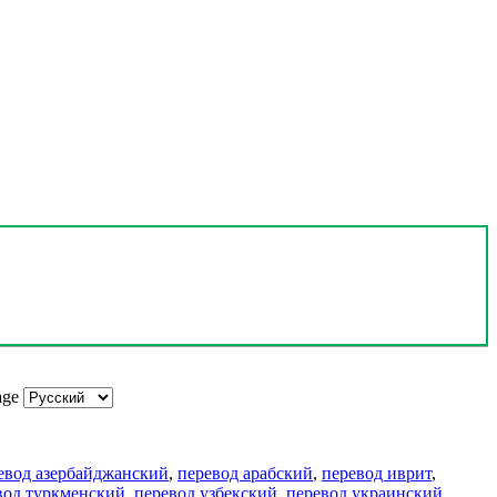
age
евод азербайджанский
,
перевод арабский
,
перевод иврит
,
вод туркменский
,
перевод узбекский
,
перевод украинский
,