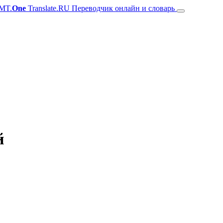
MT.
One
Translate.RU Переводчик онлайн и словарь
й