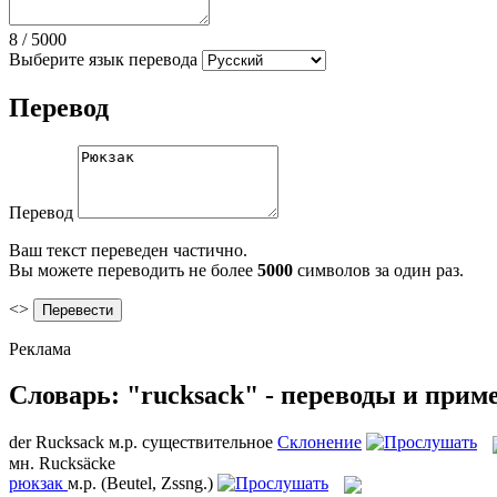
8
/
5000
Выберите язык перевода
Перевод
Перевод
Ваш текст переведен частично.
Вы можете переводить не более
5000
символов за один раз.
<>
Реклама
Словарь: "rucksack" - переводы и прим
der
Rucksack
м.р.
существительное
Склонение
мн.
Rucksäcke
рюкзак
м.р.
(Beutel, Zssng.)