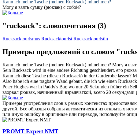
Kann ich meine Tasche (meinen
Rucksack
) mitnehmen?
Могу я взять сумку (
рюкзак
) с собой?
"rucksack": словосочетания
(3)
Rucksacktourismus
Rucksacktourist
Rucksacktouristin
Примеры предложений со словом "ruck
Kann ich meine Tasche (meinen
Rucksack
) mitnehmen?
Могу я взят
Sein
Rucksack
wird in eine andere Richtung geschleudert.
его
рюкза
Kann ich diese Tasche (diesen
Rucksack
) in der Garderobe lassen?
М
Also habe ich eine tragbare Wand gebaut, die ich wie einen
Rucksack
Peter Hughes war in Paddy's Bar, wo nur 20 Sekunden früher ein Selb
взорвал
рюкзак
, начиненный взрывчаткой, всего 20 секундами 
Примеры употребления слов в разных контекстах предоставляют
другой. Все образцы собраны автоматически из открытых ист
или иную ошибку в оригинале или переводе, используйте опц
PROMT Expert NMT