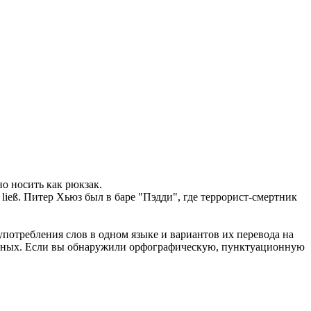
но носить как
рюкзак
.
ließ.
Питер Хьюз был в баре "Пэдди", где террорист-смертник
употребления слов в одном языке и вариантов их перевода на
анных. Если вы обнаружили орфографическую, пунктуационную