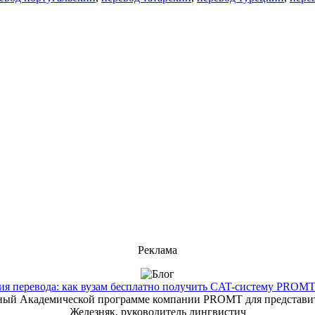
Реклама
 перевода: как вузам бесплатно получить CAT-систему PROMT T
енный Академической программе компании PROMT для представит
Железняк, руководитель лингвистич