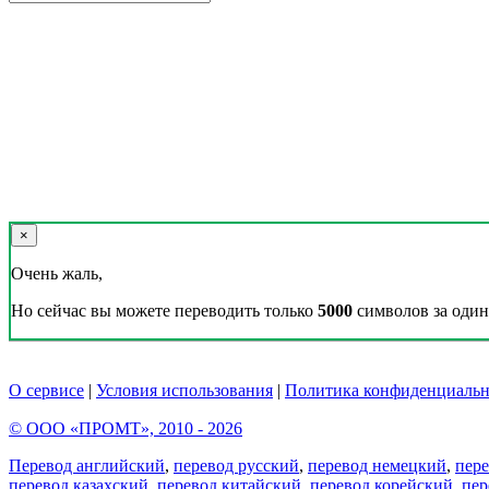
×
Очень жаль,
Но сейчас вы можете переводить только
5000
символов за один 
О сервисе
|
Условия использования
|
Политика конфиденциальн
© ООО «ПРОМТ», 2010 - 2026
Перевод английский
,
перевод русский
,
перевод немецкий
,
пер
перевод казахский
,
перевод китайский
,
перевод корейский
,
пер