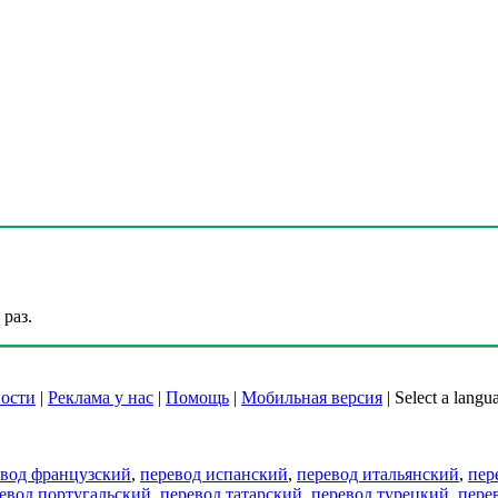
раз.
ости
|
Реклама у нас
|
Помощь
|
Мобильная версия
|
Select a langu
евод французский
,
перевод испанский
,
перевод итальянский
,
пер
евод португальский
,
перевод татарский
,
перевод турецкий
,
пере