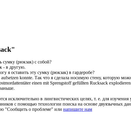
sack"
ь сумку (
рюкзак
) с собой?
к
- в другую.
огу я оставить эту сумку (
рюкзак
) в гардеробе?
aufsetzen konnte.
Так что я сделала носимую стену, которую мож
stmordattentäter einen mit Sprengstoff gefüllten
Rucksack
explodieren 
раньше.
ся исключительно в лингвистических целях, т. е. для изучения 
очников с помощью технологии поиска на основе двуязычных д
ию "Сообщить о проблеме" или
напишите нам