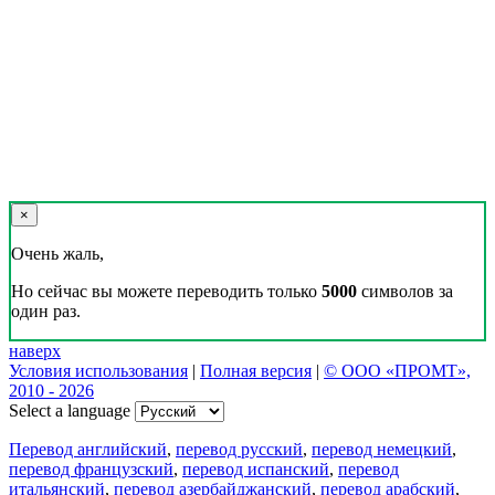
×
Очень жаль,
Но сейчас вы можете переводить только
5000
символов за
один раз.
наверх
Условия использования
|
Полная версия
|
© ООО «ПРОМТ»,
2010 - 2026
Select a language
Перевод английский
,
перевод русский
,
перевод немецкий
,
перевод французский
,
перевод испанский
,
перевод
итальянский
,
перевод азербайджанский
,
перевод арабский
,