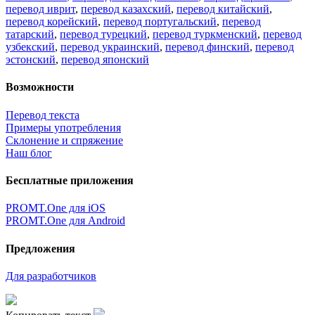
перевод иврит
,
перевод казахский
,
перевод китайский
,
перевод корейский
,
перевод португальский
,
перевод
татарский
,
перевод турецкий
,
перевод туркменский
,
перевод
узбекский
,
перевод украинский
,
перевод финский
,
перевод
эстонский
,
перевод японский
Возможности
Перевод текста
Примеры употребления
Склонение и спряжение
Наш блог
Бесплатные приложения
PROMT.One для iOS
PROMT.One для Android
Предложения
Для разработчиков