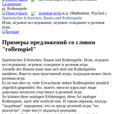
Склонение
pl.
Rollenspiele
ролевая игра
ж.р.
(Maßnahme, Psychol.)
Spielerisches Erforschen, Bauen und
Rollenspiele
.
Итак, игровое исследование, игровое созидание и
ролевая
игра
.
Примеры предложений со словом
"rollenspiel"
Spielerisches Erforschen, Bauen und
Rollenspiele
.
Итак, игровое
исследование, игровое созидание и
ролевая игра
.
Anstelle des Bauens kann man sich dem mit
Rollenspielen
annähern.
Вместо конструктивной игры, подходом может быть
ролевая игра
.
Es ist nun aber so, viele Erwachsene stehen
Rollenspielen
ziemlich
zögerlich gegenüber.
Но, знаете, многие взрослые люди
довольно неохотно участвуют в
ролевой игре
.
So können diese analogen Erfahrungen, diese Art analoger
Rollenspiele
, auch sehr wertvoll sein.
И таким образом, иногда
"подобные" ощущения, что-то вроде
ролевой игры
"по
аналогии", тоже могут оказаться ценными.