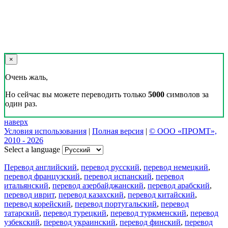
×
Очень жаль,
Но сейчас вы можете переводить только
5000
символов за
один раз.
наверх
Условия использования
|
Полная версия
|
© ООО «ПРОМТ»,
2010 - 2026
Select a language
Перевод английский
,
перевод русский
,
перевод немецкий
,
перевод французский
,
перевод испанский
,
перевод
итальянский
,
перевод азербайджанский
,
перевод арабский
,
перевод иврит
,
перевод казахский
,
перевод китайский
,
перевод корейский
,
перевод португальский
,
перевод
татарский
,
перевод турецкий
,
перевод туркменский
,
перевод
узбекский
,
перевод украинский
,
перевод финский
,
перевод