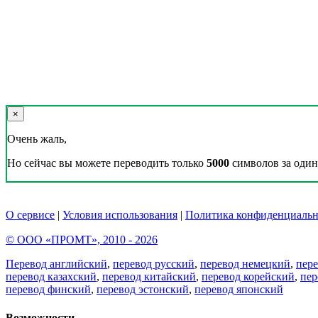
×
Очень жаль,
Но сейчас вы можете переводить только
5000
символов за один 
О сервисе
|
Условия использования
|
Политика конфиденциальн
© ООО «ПРОМТ», 2010 - 2026
Перевод английский
,
перевод русский
,
перевод немецкий
,
пер
перевод казахский
,
перевод китайский
,
перевод корейский
,
пер
перевод финский
,
перевод эстонский
,
перевод японский
Возможности