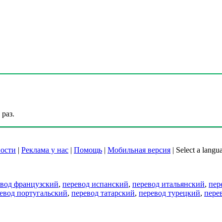
раз.
ости
|
Реклама у нас
|
Помощь
|
Мобильная версия
|
Select a langu
евод французский
,
перевод испанский
,
перевод итальянский
,
пер
евод португальский
,
перевод татарский
,
перевод турецкий
,
пере