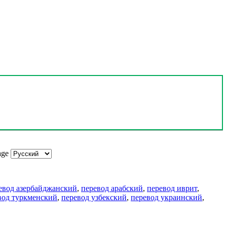
age
евод азербайджанский
,
перевод арабский
,
перевод иврит
,
вод туркменский
,
перевод узбекский
,
перевод украинский
,