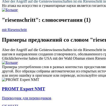
Aber der Angriff auf die Geisteswissenschaften ist ein
Riesenschritt
in
Но атака на искусство и гуманитарные науки является
гигантс
"riesenschritt": словосочетания
(1)
mit Riesenschritt
Примеры предложений со словом "riesen
Aber der Angriff auf die Geisteswissenschaften ist ein
Riesenschritt
in
шагом
в направлении создания сговорчивого, оболваненного г
Glücklicherweise haben die USA mit der Wahl Obamas einen
Riesens
Примеры употребления слов в разных контекстах предоставляют
другой. Все образцы собраны автоматически из открытых ист
или иную ошибку в оригинале или переводе, используйте опц
PROMT Expert NMT
Переводчик для переводчиков