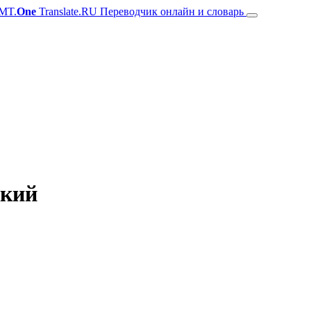
MT.
One
Translate.RU Переводчик онлайн и словарь
ский