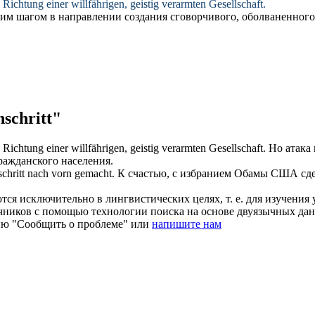
 Richtung einer willfährigen, geistig verarmten Gesellschaft.
ким шагом
в направлении создания сговорчивого, оболваненного
schritt"
 Richtung einer willfährigen, geistig verarmten Gesellschaft.
Но атака
ражданского населения.
chritt
nach vorn gemacht.
К счастью, с избранием Обамы США сде
ся исключительно в лингвистических целях, т. е. для изучения 
очников с помощью технологии поиска на основе двуязычных д
ию "Сообщить о проблеме" или
напишите нам