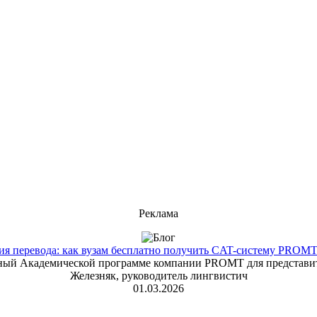
Реклама
 перевода: как вузам бесплатно получить CAT-систему PROMT T
енный Академической программе компании PROMT для представит
Железняк, руководитель лингвистич
01.03.2026