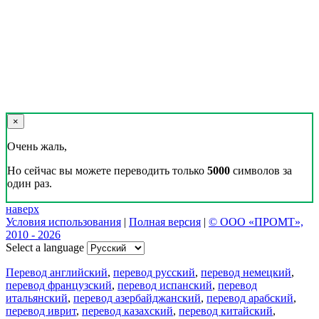
×
Очень жаль,
Но сейчас вы можете переводить только
5000
символов за
один раз.
наверх
Условия использования
|
Полная версия
|
© ООО «ПРОМТ»,
2010 - 2026
Select a language
Перевод английский
,
перевод русский
,
перевод немецкий
,
перевод французский
,
перевод испанский
,
перевод
итальянский
,
перевод азербайджанский
,
перевод арабский
,
перевод иврит
,
перевод казахский
,
перевод китайский
,