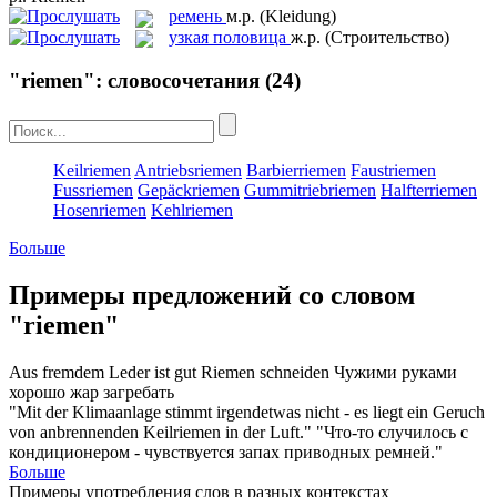
ремень
м.р.
(Kleidung)
узкая половица
ж.р.
(Строительство)
"riemen": словосочетания
(24)
Keilriemen
Antriebsriemen
Barbierriemen
Faustriemen
Fussriemen
Gepäckriemen
Gummitriebriemen
Halfterriemen
Hosenriemen
Kehlriemen
Больше
Примеры предложений со словом
"riemen"
Aus fremdem Leder ist gut
Riemen
schneiden
Чужими руками
хорошо жар загребать
"Mit der Klimaanlage stimmt irgendetwas nicht - es liegt ein Geruch
von anbrennenden
Keilriemen
in der Luft."
"Что-то случилось с
кондиционером - чувствуется запах приводных ремней."
Больше
Примеры употребления слов в разных контекстах