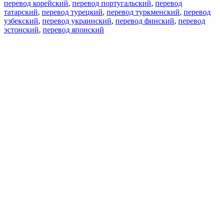
перевод корейский
,
перевод португальский
,
перевод
татарский
,
перевод турецкий
,
перевод туркменский
,
перевод
узбекский
,
перевод украинский
,
перевод финский
,
перевод
эстонский
,
перевод японский
Возможности
Перевод текста
Примеры употребления
Склонение и спряжение
Наш блог
Бесплатные приложения
PROMT.One для iOS
PROMT.One для Android
Предложения
Для разработчиков
Копировать текст
Копировать перевод