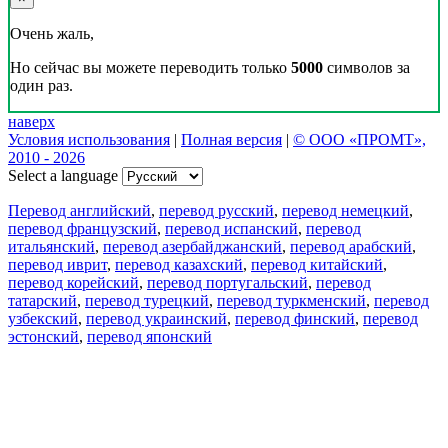
Очень жаль,
Но сейчас вы можете переводить только
5000
символов за
один раз.
наверх
Условия использования
|
Полная версия
|
© ООО «ПРОМТ»,
2010 - 2026
Select a language
Перевод английский
,
перевод русский
,
перевод немецкий
,
перевод французский
,
перевод испанский
,
перевод
итальянский
,
перевод азербайджанский
,
перевод арабский
,
перевод иврит
,
перевод казахский
,
перевод китайский
,
перевод корейский
,
перевод португальский
,
перевод
татарский
,
перевод турецкий
,
перевод туркменский
,
перевод
узбекский
,
перевод украинский
,
перевод финский
,
перевод
эстонский
,
перевод японский
Возможности
Перевод текста
Примеры употребления