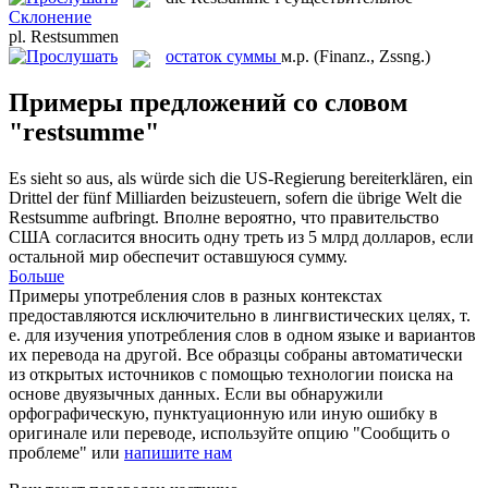
Склонение
pl.
Restsummen
остаток суммы
м.р.
(Finanz., Zssng.)
Примеры предложений со словом
"restsumme"
Es sieht so aus, als würde sich die US-Regierung bereiterklären, ein
Drittel der fünf Milliarden beizusteuern, sofern die übrige Welt die
Restsumme
aufbringt.
Вполне вероятно, что правительство
США согласится вносить одну треть из 5 млрд долларов, если
остальной мир обеспечит оставшуюся сумму.
Больше
Примеры употребления слов в разных контекстах
предоставляются исключительно в лингвистических целях, т.
е. для изучения употребления слов в одном языке и вариантов
их перевода на другой. Все образцы собраны автоматически
из открытых источников с помощью технологии поиска на
основе двуязычных данных. Если вы обнаружили
орфографическую, пунктуационную или иную ошибку в
оригинале или переводе, используйте опцию "Сообщить о
проблеме" или
напишите нам