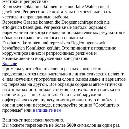
жестоки и
репрессивны
.
Repressive
Diktaturen können freie und faire Wahlen nicht
gewinnen.
Репрессивные
диктатуры не могут выиграть
честные и справедливые выборы.
Repressive
Gesetze konnten die Drogennachfrage noch nie
erfolgreich beseitigen.
Репрессивные
методы борьбы с
наркоманией никогда не давали положительных результатов в
области сокращения спроса на наркотики.
Das hat zu korrupten und
repressiven
Regierungen sowie
bewaffneten Konflikten geführt.
Это приводит к появлению
коррумпированных и
репрессивных
режимов и
возникновению вооруженных конфликтов.
Больше
Примеры употребления слов в разных контекстах
предоставляются исключительно в лингвистических целях, т.
е. для изучения употребления слов в одном языке и вариантов
их перевода на другой. Все образцы собраны автоматически
из открытых источников с помощью технологии поиска на
основе двуязычных данных. Если вы обнаружили
орфографическую, пунктуационную или иную ошибку в
оригинале или переводе, используйте опцию "Сообщить о
проблеме" или
напишите нам
Ваш текст переведен частично.
Вы можете переводить не более
5000
символов за один раз.