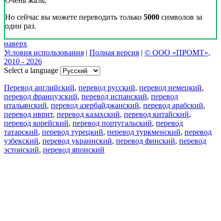
Очень жаль,
Но сейчас вы можете переводить только
5000
символов за
один раз.
наверх
Условия использования
|
Полная версия
|
© ООО «ПРОМТ»,
2010 - 2026
Select a language
Перевод английский
,
перевод русский
,
перевод немецкий
,
перевод французский
,
перевод испанский
,
перевод
итальянский
,
перевод азербайджанский
,
перевод арабский
,
перевод иврит
,
перевод казахский
,
перевод китайский
,
перевод корейский
,
перевод португальский
,
перевод
татарский
,
перевод турецкий
,
перевод туркменский
,
перевод
узбекский
,
перевод украинский
,
перевод финский
,
перевод
эстонский
,
перевод японский
Возможности
Перевод текста
Примеры употребления
Склонение и спряжение
Наш блог