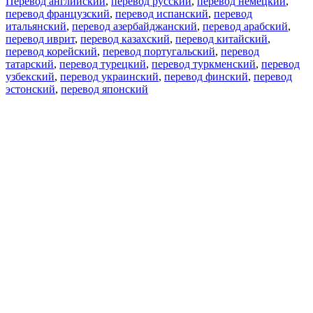
Перевод английский
,
перевод русский
,
перевод немецкий
,
перевод французский
,
перевод испанский
,
перевод
итальянский
,
перевод азербайджанский
,
перевод арабский
,
перевод иврит
,
перевод казахский
,
перевод китайский
,
перевод корейский
,
перевод португальский
,
перевод
татарский
,
перевод турецкий
,
перевод туркменский
,
перевод
узбекский
,
перевод украинский
,
перевод финский
,
перевод
эстонский
,
перевод японский
Возможности
Перевод текста
Примеры употребления
Склонение и спряжение
Наш блог
Бесплатные приложения
PROMT.One для iOS
PROMT.One для Android
Предложения
Для разработчиков