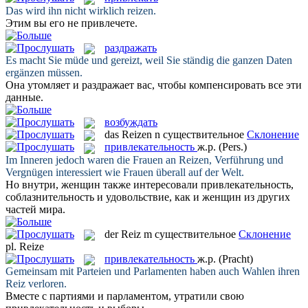
Das wird ihn nicht wirklich
reizen
.
Этим вы его не
привлечете
.
раздражать
Es macht Sie müde und
gereizt
, weil Sie ständig die ganzen Daten
ergänzen müssen.
Она утомляет и
раздражает
вас, чтобы компенсировать все эти
данные.
возбуждать
das
Reizen
n
существительное
Склонение
привлекательность
ж.р.
(Pers.)
Im Inneren jedoch waren die Frauen an
Reizen
, Verführung und
Vergnügen interessiert wie Frauen überall auf der Welt.
Но внутри, женщин также интересовали
привлекательность
,
соблазнительность и удовольствие, как и женщин из других
частей мира.
der
Reiz
m
существительное
Склонение
pl.
Reize
привлекательность
ж.р.
(Pracht)
Gemeinsam mit Parteien und Parlamenten haben auch Wahlen ihren
Reiz
verloren.
Вместе с партиями и парламентом, утратили свою