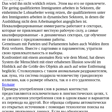
Das wird ihn nicht wirklich
reizen
.
Этим вы его не
привлечете
.
Die gering qualifizierten Immigranten arbeiten in Sektoren, die
einheimische Lohnarbeiter wenig
reizen
, die qualifizierteren unter
den Immigranten arbeiten in dynamischen Sektoren, in denen die
Ausbildung nicht dem Arbeitsangebot angeglichen ist.
Неквалифицированные иммигранты работают в секторах,
которые не
привлекают
местную рабочую силу, а самые
квалифицированные - в динамичных секторах, где обучение
не связано с предложениями работы.
Gemeinsam mit Parteien und Parlamenten haben auch Wahlen ihren
Reiz
verloren.
Вместе с партиями и парламентом, утратили
свою
привлекательность
и выборы.
Konfrontiert mit einem anomalen
Reiz
wie dem Mond, hat dieses
System die Menschheit mit einer erhabenen Illusion sowohl im
Hinblick auf die Größe des Objekts als auch auf seine Entfernung
beglückt.
Столкнувшись с таким аномальным
раздражителем
,
как луна, эта система подарила человечеству грандиозную
иллюзию, как о размере объекта, так и о его удаленности.
Больше
Примеры употребления слов в разных контекстах
предоставляются исключительно в лингвистических целях, т.
е. для изучения употребления слов в одном языке и вариантов
их перевода на другой. Все образцы собраны автоматически
из открытых источников с помощью технологии поиска на
основе двуязычных данных. Если вы обнаружили