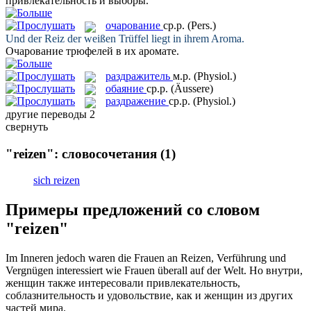
привлекательность
и выборы.
очарование
ср.р.
(Pers.)
Und der
Reiz
der weißen Trüffel liegt in ihrem Aroma.
Очарование
трюфелей в их аромате.
раздражитель
м.р.
(Physiol.)
обаяние
ср.р.
(Äussere)
раздражение
ср.р.
(Physiol.)
другие переводы
2
свернуть
"reizen": словосочетания
(1)
sich reizen
Примеры предложений со словом
"reizen"
Im Inneren jedoch waren die Frauen an
Reizen
, Verführung und
Vergnügen interessiert wie Frauen überall auf der Welt.
Но внутри,
женщин также интересовали
привлекательность
,
соблазнительность и удовольствие, как и женщин из других
частей мира.