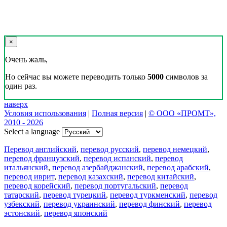
×
Очень жаль,
Но сейчас вы можете переводить только
5000
символов за
один раз.
наверх
Условия использования
|
Полная версия
|
© ООО «ПРОМТ»,
2010 - 2026
Select a language
Перевод английский
,
перевод русский
,
перевод немецкий
,
перевод французский
,
перевод испанский
,
перевод
итальянский
,
перевод азербайджанский
,
перевод арабский
,
перевод иврит
,
перевод казахский
,
перевод китайский
,
перевод корейский
,
перевод португальский
,
перевод
татарский
,
перевод турецкий
,
перевод туркменский
,
перевод
узбекский
,
перевод украинский
,
перевод финский
,
перевод
эстонский
,
перевод японский