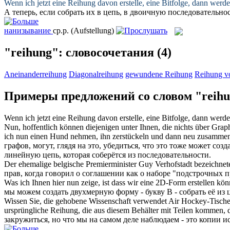
Wenn ich jetzt eine
Reihung
davon erstelle, eine Bitfolge, dann werde
А теперь, если собрать их в цепь, в двоичную
последовательно
нанизывание
ср.р.
(Aufstellung)
"reihung": словосочетания
(4)
Aneinanderreihung
Diagonalreihung
gewundene Reihung
Reihung 
Примеры предложений со словом "reih
Wenn ich jetzt eine
Reihung
davon erstelle, eine Bitfolge, dann werde
Nun, hoffentlich können diejenigen unter Ihnen, die nichts über Graph
ich nun einen Hund nehmen, ihn zerstückeln und dann neu zusammenst
графов, могут, глядя на это, убедиться, что это тоже может соз
линейную цепь, которая соберётся из
последовательности
.
Der ehemalige belgische Premierminister Guy Verhofstadt bezeichnete
прав, когда говорил о соглашении как о наборе "подстрочных 
Was ich Ihnen hier nun zeige, ist dass wir eine 2D-Form erstellen kö
мы можем создать двухмерную форму - букву B - собрать её и
Wissen Sie, die gehobene Wissenschaft verwendet Air Hockey-Tische 
ursprüngliche
Reihung
, die aus diesem Behälter mit Teilen kommen, d
закружиться, но что мы на самом деле наблюдаем - это копии ис