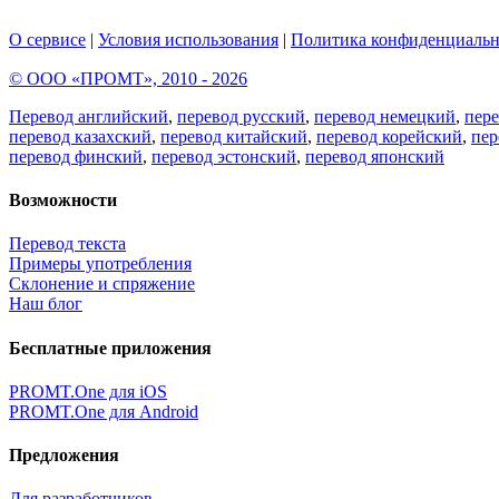
О сервисе
|
Условия использования
|
Политика конфиденциальн
© ООО «ПРОМТ», 2010 - 2026
Перевод английский
,
перевод русский
,
перевод немецкий
,
пер
перевод казахский
,
перевод китайский
,
перевод корейский
,
пер
перевод финский
,
перевод эстонский
,
перевод японский
Возможности
Перевод текста
Примеры употребления
Склонение и спряжение
Наш блог
Бесплатные приложения
PROMT.One для iOS
PROMT.One для Android
Предложения
Для разработчиков