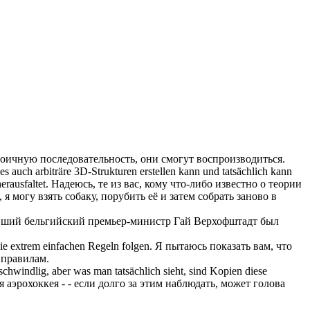
двоичную
последовательность
, они смогут воспроизводиться.
es auch arbiträre 3D-Strukturen erstellen kann und tatsächlich kann
erausfaltet.
Надеюсь, те из вас, кому что-либо известно о теории
я могу взять собаку, порубить её и затем собрать заново в
ший бельгийский премьер-министр Гай Верхофштадт был
 extrem einfachen Regeln folgen.
Я пытаюсь показать вам, что
 правилам.
hwindlig, aber was man tatsächlich sieht, sind Kopien diese
 аэрохоккея - - если долго за этим наблюдать, может голова