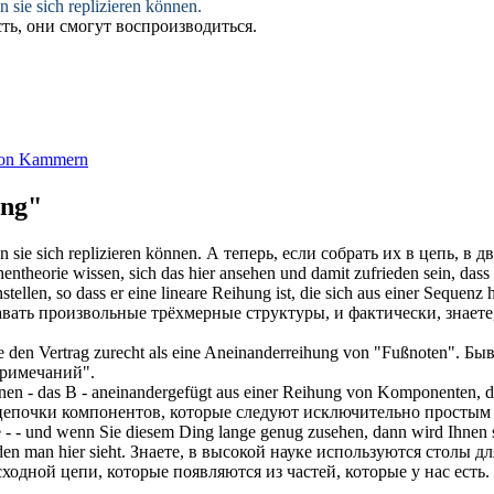
n sie sich replizieren können.
сть
, они смогут воспроизводиться.
von Kammern
ung"
n sie sich replizieren können.
А теперь, если собрать их в цепь, в 
entheorie wissen, sich das hier ansehen und damit zufrieden sein, dass 
ellen, so dass er eine lineare
Reihung
ist, die sich aus einer Sequenz h
давать произвольные трёхмерные структуры, и фактически, знаете, 
 den Vertrag zurecht als eine
Aneinanderreihung
von "Fußnoten".
Быв
примечаний".
nnen - das B - aneinandergefügt aus einer
Reihung
von Komponenten, die
з цепочки компонентов, которые следуют исключительно простым
- - und wenn Sie diesem Ding lange genug zusehen, dann wird Ihnen sc
en man hier sieht.
Знаете, в высокой науке используются столы для
ходной цепи, которые появляются из частей, которые у нас есть.