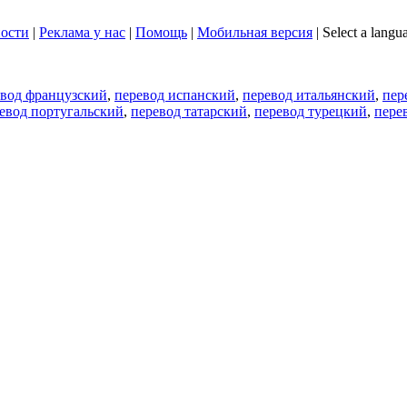
ости
|
Реклама у нас
|
Помощь
|
Мобильная версия
|
Select a langu
евод французский
,
перевод испанский
,
перевод итальянский
,
пер
евод португальский
,
перевод татарский
,
перевод турецкий
,
пере