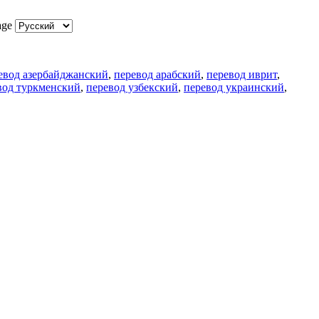
age
евод азербайджанский
,
перевод арабский
,
перевод иврит
,
вод туркменский
,
перевод узбекский
,
перевод украинский
,