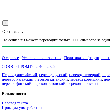
×
Очень жаль,
Но сейчас вы можете переводить только
5000
символов за один 
О сервисе
|
Условия использования
|
Политика конфиденциальн
© ООО «ПРОМТ», 2010 - 2026
Перевод английский
,
перевод русский
,
перевод немецкий
,
пер
перевод казахский
,
перевод китайский
,
перевод корейский
,
пер
перевод финский
,
перевод эстонский
,
перевод японский
Возможности
Перевод текста
Примеры употребления