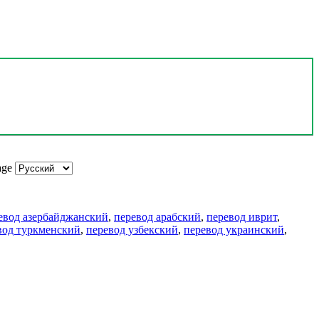
age
евод азербайджанский
,
перевод арабский
,
перевод иврит
,
вод туркменский
,
перевод узбекский
,
перевод украинский
,