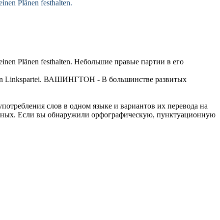
einen Plänen festhalten.
einen Plänen festhalten.
Небольшие
правые партии
в его
 Linkspartei.
ВАШИНГТОН - В большинстве развитых
употребления слов в одном языке и вариантов их перевода на
анных. Если вы обнаружили орфографическую, пунктуационную