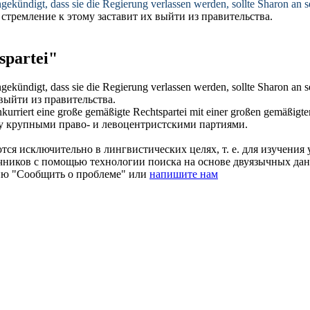
gekündigt, dass sie die Regierung verlassen werden, sollte Sharon an s
 стремление к этому заставит их выйти из правительства.
partei"
gekündigt, dass sie die Regierung verlassen werden, sollte Sharon an s
 выйти из правительства.
urriert eine große gemäßigte
Rechtspartei
mit einer großen gemäßigten
у крупными право- и левоцентристскими партиями.
ся исключительно в лингвистических целях, т. е. для изучения 
очников с помощью технологии поиска на основе двуязычных д
ию "Сообщить о проблеме" или
напишите нам