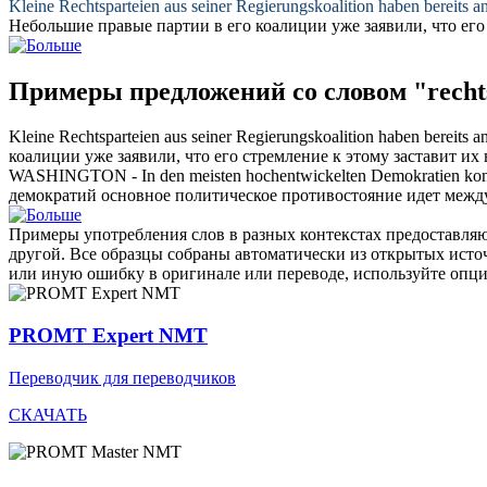
Kleine
Rechtsparteien
aus seiner Regierungskoalition haben bereits an
Небольшие
правые партии
в его коалиции уже заявили, что его
Примеры предложений со словом "rechts
Kleine
Rechtsparteien
aus seiner Regierungskoalition haben bereits an
коалиции уже заявили, что его стремление к этому заставит их
WASHINGTON - In den meisten hochentwickelten Demokratien konk
демократий основное политическое противостояние идет межд
Примеры употребления слов в разных контекстах предоставляют
другой. Все образцы собраны автоматически из открытых ист
или иную ошибку в оригинале или переводе, используйте опц
PROMT Expert NMT
Переводчик для переводчиков
СКАЧАТЬ