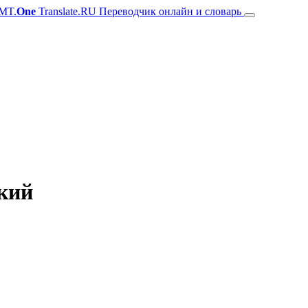
MT.
One
Translate.RU Переводчик онлайн и словарь
ский