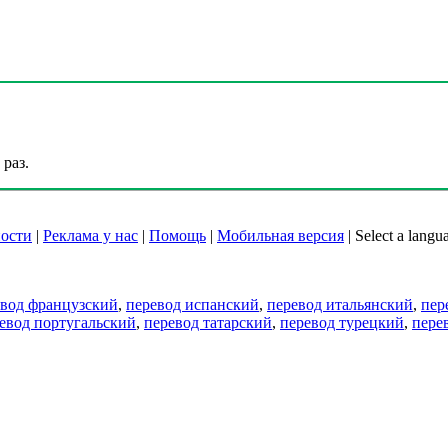
раз.
ости
|
Реклама у нас
|
Помощь
|
Мобильная версия
|
Select a langu
евод французский
,
перевод испанский
,
перевод итальянский
,
пер
евод португальский
,
перевод татарский
,
перевод турецкий
,
пере