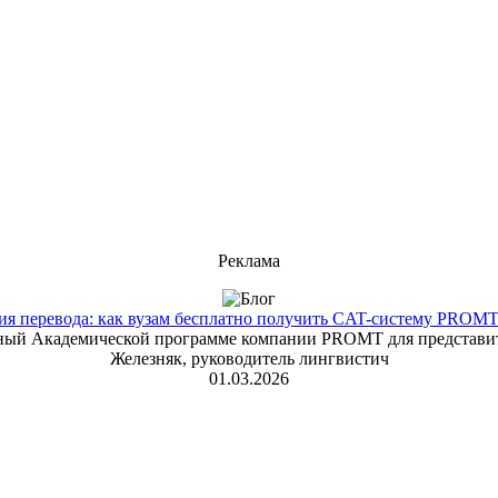
Реклама
 перевода: как вузам бесплатно получить CAT-систему PROMT T
енный Академической программе компании PROMT для представит
Железняк, руководитель лингвистич
01.03.2026