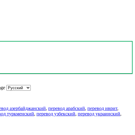
age
евод азербайджанский
,
перевод арабский
,
перевод иврит
,
вод туркменский
,
перевод узбекский
,
перевод украинский
,