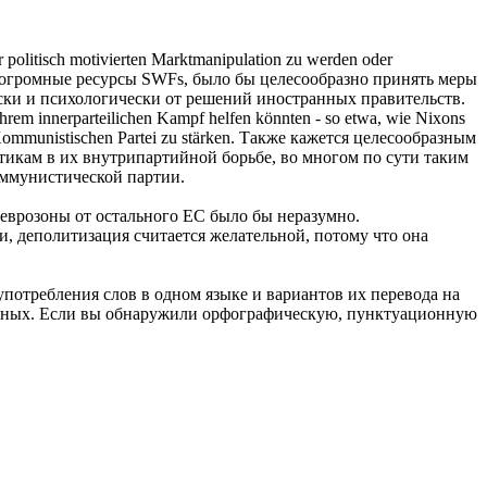
r politisch motivierten Marktmanipulation zu werden oder
огромные ресурсы SWFs, было бы
целесообразно
принять меры
ки и психологически от решений иностранных правительств.
ihrem innerparteilichen Kampf helfen könnten - so etwa, wie Nixons
ommunistischen Partei zu stärken.
Также кажется
целесообразным
икам в их внутрипартийной борьбе, во многом по сути таким
оммунистической партии.
 еврозоны от остального ЕС было бы неразумно.
, деполитизация считается желательной, потому что она
употребления слов в одном языке и вариантов их перевода на
анных. Если вы обнаружили орфографическую, пунктуационную