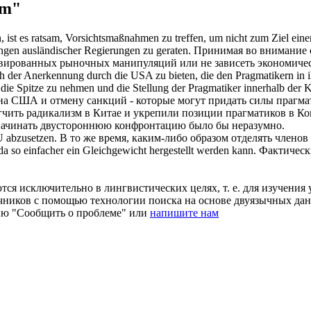
am"
 ist es
ratsam
, Vorsichtsmaßnahmen zu treffen, um nicht zum Ziel eine
ngen ausländischer Regierungen zu geraten.
Принимая во внимание 
ивированных рыночных манипуляций или не зависеть экономичес
lich der Anerkennung durch die USA zu bieten, die den Pragmatikern in 
e Spitze zu nehmen und die Stellung der Pragmatiker innerhalb der K
а США и отмену санкций - которые могут придать силы прагмат
гчить радикализм в Китае и укрепили позиции прагматиков в К
начинать двустороннюю конфронтацию было бы неразумно.
U abzusetzen.
В то же время, каким-либо образом отделять членов
 so einfacher ein Gleichgewicht hergestellt werden kann.
Фактически
ся исключительно в лингвистических целях, т. е. для изучения 
очников с помощью технологии поиска на основе двуязычных д
ию "Сообщить о проблеме" или
напишите нам