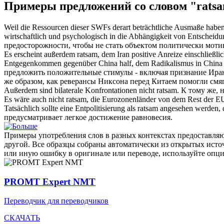
Примеры предложений со словом "rats
Weil die Ressourcen dieser SWFs derart beträchtliche Ausmaße haben,
wirtschaftlich und psychologisch in die Abhängigkeit von Entscheidu
предосторожности, чтобы не стать объектом политически мот
Es erscheint außerdem
ratsam
, dem Iran positive Anreize einschließ
Entgegenkommen gegenüber China half, dem Radikalismus in China di
предложить положительные стимулы - включая признание Иран
же образом, как реверансы Никсона перед Китаем помогли смя
Außerdem sind bilaterale Konfrontationen nicht
ratsam
.
К тому же, 
Es wäre auch nicht
ratsam
, die Eurozonenländer von dem Rest der E
Tatsächlich sollte eine Entpolitisierung als
ratsam
angesehen werden, da
предусматривает легкое достижение равновесия.
Примеры употребления слов в разных контекстах предоставляют
другой. Все образцы собраны автоматически из открытых ист
или иную ошибку в оригинале или переводе, используйте опц
PROMT Expert NMT
Переводчик для переводчиков
СКАЧАТЬ