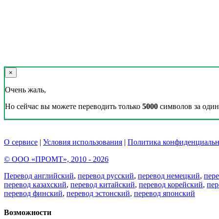
×
Очень жаль,
Но сейчас вы можете переводить только
5000
символов за один 
О сервисе
|
Условия использования
|
Политика конфиденциальн
© ООО «ПРОМТ», 2010 - 2026
Перевод английский
,
перевод русский
,
перевод немецкий
,
пер
перевод казахский
,
перевод китайский
,
перевод корейский
,
пер
перевод финский
,
перевод эстонский
,
перевод японский
Возможности