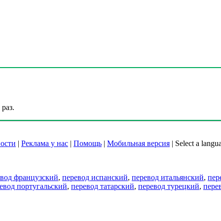
раз.
ости
|
Реклама у нас
|
Помощь
|
Мобильная версия
|
Select a langu
евод французский
,
перевод испанский
,
перевод итальянский
,
пер
евод португальский
,
перевод татарский
,
перевод турецкий
,
пере