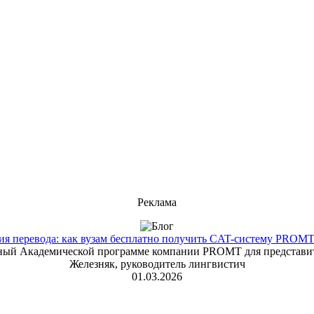
Реклама
 перевода: как вузам бесплатно получить CAT-систему PROMT T
енный Академической программе компании PROMT для представит
Железняк, руководитель лингвистич
01.03.2026