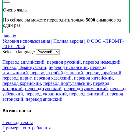
Очень жаль,
Но сейчас вы можете переводить только
5000
символов за
один раз.
наверх
Условия использования
|
Полная версия
|
© ООО «ПРОМТ»,
2010 - 2026
Select a language
Перевод английский
,
перевод русский
,
перевод немецкий
,
перевод французский
,
перевод испанский
,
перевод
итальянский
,
перевод азербайджанский
,
перевод арабский
,
перевод иврит
,
перевод казахский
,
перевод китайский
,
перевод корейский
,
перевод португальский
,
перевод
татарский
,
перевод турецкий
,
перевод туркменский
,
перевод
узбекский
,
перевод украинский
,
перевод финский
,
перевод
эстонский
,
перевод японский
Возможности
Перевод текста
Примеры употребления