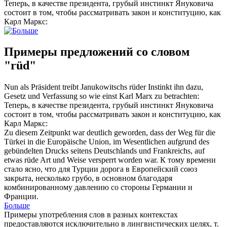
Теперь, в качестве президента,
грубый
инстинкт Януковича
состоит в том, чтобы рассматривать закон и конституцию, как
Карл Маркс:
Примеры предложений со словом
"rüd"
Nun als Präsident treibt Janukowitschs
rüder
Instinkt ihn dazu,
Gesetz und Verfassung so wie einst Karl Marx zu betrachten:
Теперь, в качестве президента,
грубый
инстинкт Януковича
состоит в том, чтобы рассматривать закон и конституцию, как
Карл Маркс:
Zu diesem Zeitpunkt war deutlich geworden, dass der Weg für die
Türkei in die Europäische Union, im Wesentlichen aufgrund des
gebündelten Drucks seitens Deutschlands und Frankreichs, auf
etwas
rüde
Art und Weise versperrt worden war.
К тому времени
стало ясно, что для Турции дорога в Европейский союз
закрыта, несколько
грубо
, в основном благодаря
комбинированному давлению со стороны Германии и
Франции.
Больше
Примеры употребления слов в разных контекстах
предоставляются исключительно в лингвистических целях, т.